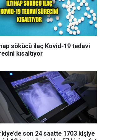
tihap sökücü ilaç Kovid-19 tedavi
ecini kısaltıyor
rkiye'de son 24 saatte 1703 kişiye