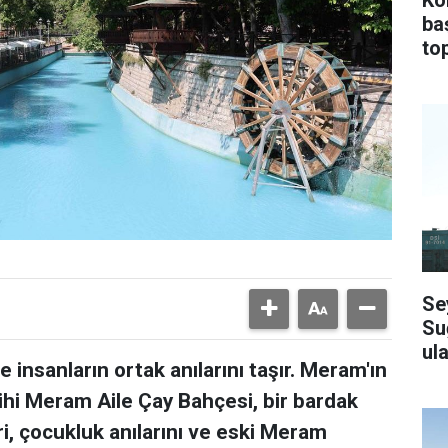
ba
top
Se
Su
ula
 insanların ortak anılarını taşır. Meram'ın
ihi Meram Aile Çay Bahçesi, bir bardak
i, çocukluk anılarını ve eski Meram