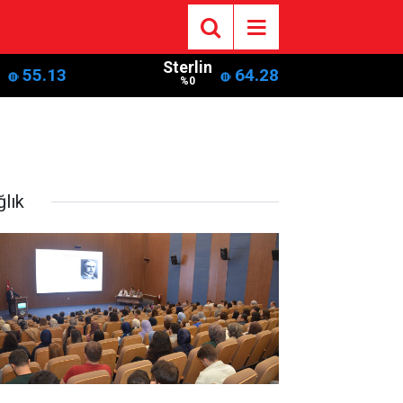
Sterlin
55.13
64.28
%0
ğlık