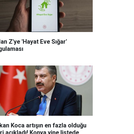
dan Z'ye 'Hayat Eve Sığar'
gulaması
kan Koca artışın en fazla olduğu
eri açıkladı! Konya yine listede