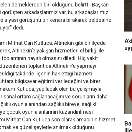
elen derneklerden biri olduğunu belirtti. Başkan
 görüşten arkadaşlarımız var, bu arkadaşlarımız
 ve siyasi görüşünü bir kenara bırakarak beldesine
uyor” dedi.
A'
ı Mithat Can Kutluca, Altınekin gibi bir ilçede
uy
k, Altınekin’e yakışan hizmetleri el birliği ile
lantının hayırlı olmasını diledi. Hiç vakit
 düzenlenen toplantıda Altınekin’e yapmayı
ildiği takdirde ilçenin hak ettiği hizmeti
uhtara bilgisayar eğitimi verileceğini ve birer
ymakam Kutluca, yapılacak olan bu çalışmayla
r sanal ortam sağlanacağını ve sorunların daha
ıklı oyun alanından sağlıklı bireye, sağlıklı
eye çocuk oyun alanlarının kazandırılması
mı Mithat Can Kutluca son olarak amacının hizmet
Ba
apmak ve güzel şeylerle anılmak olduğunu
ill