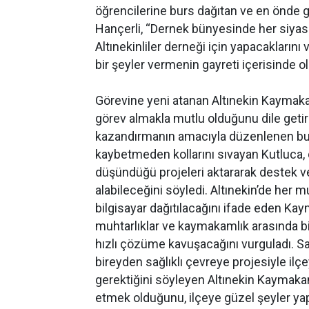
öğrencilerine burs dağıtan ve en önde g
Hançerli, “Dernek bünyesinde her siyasi
Altınekinliler derneği için yapacaklarını
bir şeyler vermenin gayreti içerisinde ol
Görevine yeni atanan Altınekin Kaymakam
görev almakla mutlu olduğunu dile getirere
kazandırmanın amacıyla düzenlenen bu top
kaybetmeden kollarını sıvayan Kutluca,
düşündüğü projeleri aktararak destek ver
alabileceğini söyledi. Altınekin’de her m
bilgisayar dağıtılacağını ifade eden Ka
muhtarlıklar ve kaymakamlık arasında bi
hızlı çözüme kavuşacağını vurguladı. Sağl
bireyden sağlıklı çevreye projesiyle ilç
gerektiğini söyleyen Altınekin Kaymaka
etmek olduğunu, ilçeye güzel şeyler y