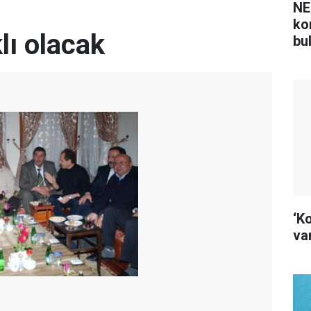
NE
ko
lı olacak
bu
‘K
var