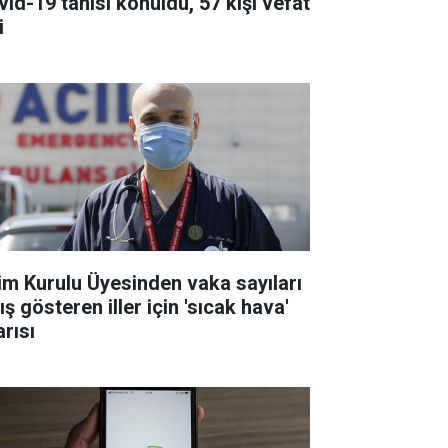
vid-19 tanısı konuldu, 57 kişi vefat
i
lim Kurulu Üyesinden vaka sayıları
ış gösteren iller için 'sıcak hava'
arısı