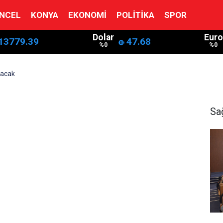
NCEL
KONYA
EKONOMI
POLITIKA
SPOR
Dolar
Euro
13779.39
47.68
%0
%0
olacak
Sa