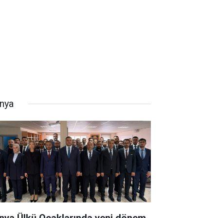
nya
nya Ülkü Ocaklarında yeni dönem