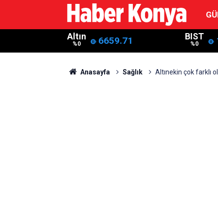
GÜ
Altın
BIST
6659.71
%0
%0
Anasayfa
Sağlık
Altınekin çok farklı 