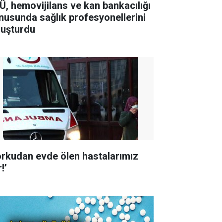
Ü, hemovijilans ve kan bankacılığı
nusunda sağlık profesyonellerini
luşturdu
orkudan evde ölen hastalarımız
!’