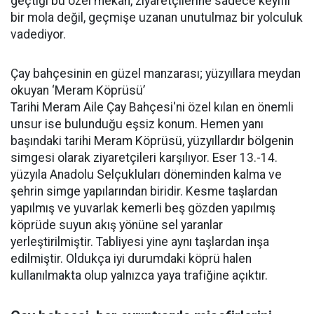
geçtiği bu özel mekân, ziyaretçilerine sadece keyifli
bir mola değil, geçmişe uzanan unutulmaz bir yolculuk
vadediyor.
Çay bahçesinin en güzel manzarası; yüzyıllara meydan
okuyan ‘Meram Köprüsü’
Tarihi Meram Aile Çay Bahçesi'ni özel kılan en önemli
unsur ise bulunduğu eşsiz konum. Hemen yanı
başındaki tarihi Meram Köprüsü, yüzyıllardır bölgenin
simgesi olarak ziyaretçileri karşılıyor. Eser 13.-14.
yüzyıla Anadolu Selçukluları döneminden kalma ve
şehrin simge yapılarından biridir. Kesme taşlardan
yapılmış ve yuvarlak kemerli beş gözden yapılmış
köprüde suyun akış yönüne sel yaranlar
yerleştirilmiştir. Tabliyesi yine aynı taşlardan inşa
edilmiştir. Oldukça iyi durumdaki köprü halen
kullanılmakta olup yalnızca yaya trafiğine açıktır.