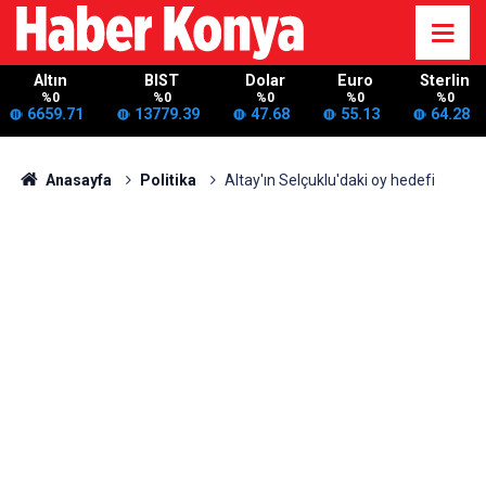
Altın
BIST
Dolar
Euro
Sterlin
%0
%0
%0
%0
%0
6659.71
13779.39
47.68
55.13
64.28
Anasayfa
Politika
Altay'ın Selçuklu'daki oy hedefi