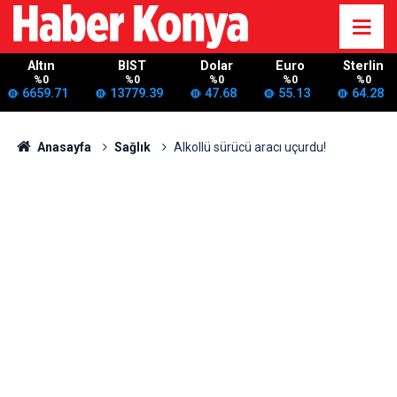
Altın
BIST
Dolar
Euro
Sterlin
%0
%0
%0
%0
%0
6659.71
13779.39
47.68
55.13
64.28
Anasayfa
Sağlık
Alkollü sürücü aracı uçurdu!