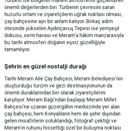
Türbesi ise bölgenin manevi atmosferini güçlendiren
önemli değerlerden biri. Türbenin çevresini saran
huzurlu ortam ve ziyaretçilerin uğrak noktası olması,
çay bahçesine ayrı bir anlam katıyor. Birkaç adım
ötesinde yükselen Aydınçavuş Tepesi ise yemyeşil
dokusu, serin havası ve Meram'a hâkim manzarasıyla
bu tarihi atmosferi doğanın eşsiz güzelliğiyle
tamamlıyor.
Şehrin en güzel nostalji durağı
Tarihi Meram Aile Çay Bahçesi, Meram Belediyesi'nin
oluşturduğu turizm ve gezi destinasyonunun da
önemli duraklarından biri olarak ziyaretçilerini
karşılıyor. Meram Bağı'ndan başlayıp Meram Millet
Bahçesi'ne uzanan güzergâhın merkezinde yer alan
çay bahçesi, hem Konyalıların hem de şehir dışından
gelen misafirlerin soluklandığı, fotoğraf çektiği ve
Meram'ın ruhunu hissettiği özel bir buluşma noktası