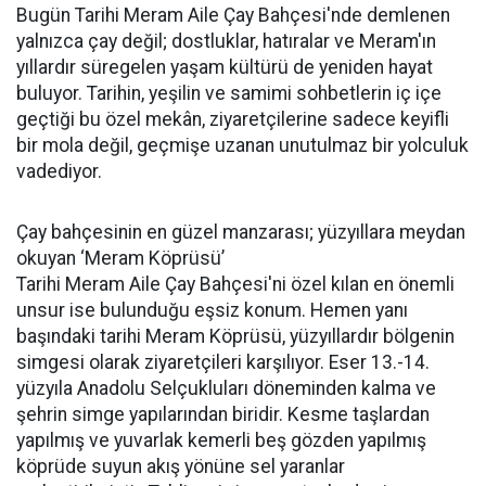
Bugün Tarihi Meram Aile Çay Bahçesi'nde demlenen
yalnızca çay değil; dostluklar, hatıralar ve Meram'ın
yıllardır süregelen yaşam kültürü de yeniden hayat
buluyor. Tarihin, yeşilin ve samimi sohbetlerin iç içe
geçtiği bu özel mekân, ziyaretçilerine sadece keyifli
bir mola değil, geçmişe uzanan unutulmaz bir yolculuk
vadediyor.
Çay bahçesinin en güzel manzarası; yüzyıllara meydan
okuyan ‘Meram Köprüsü’
Tarihi Meram Aile Çay Bahçesi'ni özel kılan en önemli
unsur ise bulunduğu eşsiz konum. Hemen yanı
başındaki tarihi Meram Köprüsü, yüzyıllardır bölgenin
simgesi olarak ziyaretçileri karşılıyor. Eser 13.-14.
yüzyıla Anadolu Selçukluları döneminden kalma ve
şehrin simge yapılarından biridir. Kesme taşlardan
yapılmış ve yuvarlak kemerli beş gözden yapılmış
köprüde suyun akış yönüne sel yaranlar