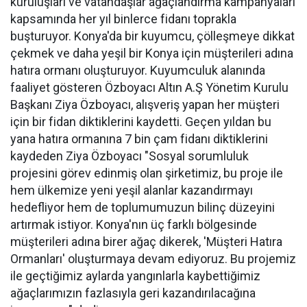
kuruluşları ve vatandaşlar ağaçlandırma kampanyaları
kapsamında her yıl binlerce fidanı toprakla
buşturuyor. Konya'da bir kuyumcu, çölleşmeye dikkat
çekmek ve daha yeşil bir Konya için müşterileri adına
hatıra ormanı oluşturuyor. Kuyumculuk alanında
faaliyet gösteren Özboyacı Altın A.Ş Yönetim Kurulu
Başkanı Ziya Özboyacı, alışveriş yapan her müşteri
için bir fidan diktiklerini kaydetti. Geçen yıldan bu
yana hatıra ormanına 7 bin çam fidanı diktiklerini
kaydeden Ziya Özboyacı "Sosyal sorumluluk
projesini görev edinmiş olan şirketimiz, bu proje ile
hem ülkemize yeni yeşil alanlar kazandırmayı
hedefliyor hem de toplumumuzun bilinç düzeyini
artırmak istiyor. Konya'nın üç farklı bölgesinde
müşterileri adına birer ağaç dikerek, 'Müşteri Hatıra
Ormanları' oluşturmaya devam ediyoruz. Bu projemiz
ile geçtiğimiz aylarda yangınlarla kaybettiğimiz
ağaçlarımızın fazlasıyla geri kazandırılacağına