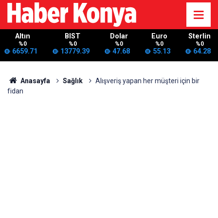
Altın
BIST
Dolar
Euro
Sterlin
%0
%0
%0
%0
%0
6659.71
13779.39
47.68
55.13
64.28
Anasayfa
Sağlık
Alışveriş yapan her müşteri için bir
fidan