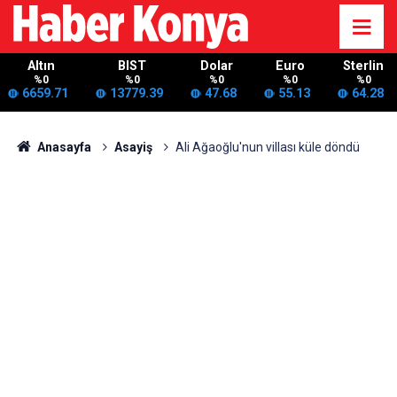
Altın
BIST
Dolar
Euro
Sterlin
%0
%0
%0
%0
%0
6659.71
13779.39
47.68
55.13
64.28
Anasayfa
Asayiş
Ali Ağaoğlu'nun villası küle döndü