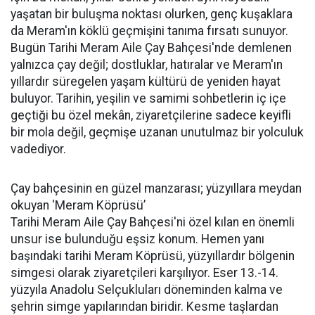
yaşatan bir buluşma noktası olurken, genç kuşaklara
da Meram'ın köklü geçmişini tanıma fırsatı sunuyor.
Bugün Tarihi Meram Aile Çay Bahçesi'nde demlenen
yalnızca çay değil; dostluklar, hatıralar ve Meram'ın
yıllardır süregelen yaşam kültürü de yeniden hayat
buluyor. Tarihin, yeşilin ve samimi sohbetlerin iç içe
geçtiği bu özel mekân, ziyaretçilerine sadece keyifli
bir mola değil, geçmişe uzanan unutulmaz bir yolculuk
vadediyor.
Çay bahçesinin en güzel manzarası; yüzyıllara meydan
okuyan ‘Meram Köprüsü’
Tarihi Meram Aile Çay Bahçesi'ni özel kılan en önemli
unsur ise bulunduğu eşsiz konum. Hemen yanı
başındaki tarihi Meram Köprüsü, yüzyıllardır bölgenin
simgesi olarak ziyaretçileri karşılıyor. Eser 13.-14.
yüzyıla Anadolu Selçukluları döneminden kalma ve
şehrin simge yapılarından biridir. Kesme taşlardan