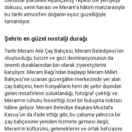
ötesinde yükselen Aydınçavuş Tepesi ise yemyeşil
dokusu, serin havası ve Meram'a hâkim manzarasıyla
bu tarihi atmosferi doğanın eşsiz güzelliğiyle
tamamlıyor.
Şehrin en güzel nostalji durağı
Tarihi Meram Aile Çay Bahçesi, Meram Belediyesi'nin
oluşturduğu turizm ve gezi destinasyonunun da
önemli duraklarından biri olarak ziyaretçilerini
karşılıyor. Meram Bağı'ndan başlayıp Meram Millet
Bahçesi'ne uzanan güzergâhın merkezinde yer alan
çay bahçesi, hem Konyalıların hem de şehir dışından
gelen misafirlerin soluklandığı, fotoğraf çektiği ve
Meram'ın ruhunu hissettiği özel bir buluşma noktası
hâline geliyor. Meram Belediye Başkanı Mustafa
Kavuş'un da ifade ettiği gibi, bu çalışma yalnızca bir
çay bahçesinin yeniden hizmete girmesi değil;
Meram'ın kültürünü, geleneklerini ve ortak hafızasını