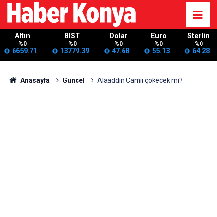
Altın
BIST
Dolar
Euro
Sterlin
%0
%0
%0
%0
%0
6659.71
13779.39
47.68
55.13
64.28
Anasayfa
Güncel
Alaaddin Camii çökecek mi?