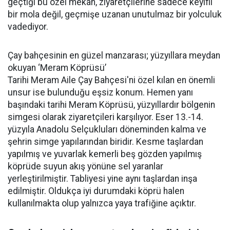
geçtiği bu özel mekân, ziyaretçilerine sadece keyifli
bir mola değil, geçmişe uzanan unutulmaz bir yolculuk
vadediyor.
Çay bahçesinin en güzel manzarası; yüzyıllara meydan
okuyan ‘Meram Köprüsü’
Tarihi Meram Aile Çay Bahçesi'ni özel kılan en önemli
unsur ise bulunduğu eşsiz konum. Hemen yanı
başındaki tarihi Meram Köprüsü, yüzyıllardır bölgenin
simgesi olarak ziyaretçileri karşılıyor. Eser 13.-14.
yüzyıla Anadolu Selçukluları döneminden kalma ve
şehrin simge yapılarından biridir. Kesme taşlardan
yapılmış ve yuvarlak kemerli beş gözden yapılmış
köprüde suyun akış yönüne sel yaranlar
yerleştirilmiştir. Tabliyesi yine aynı taşlardan inşa
edilmiştir. Oldukça iyi durumdaki köprü halen
kullanılmakta olup yalnızca yaya trafiğine açıktır.