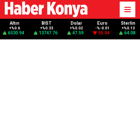
Altın
BIST
Dolar
Euro
Sterlin
+%0.6
+%0.33
+%0.02
-%-0.01
+%0.13
6530.94
13747.76
47.59
55.04
64.08