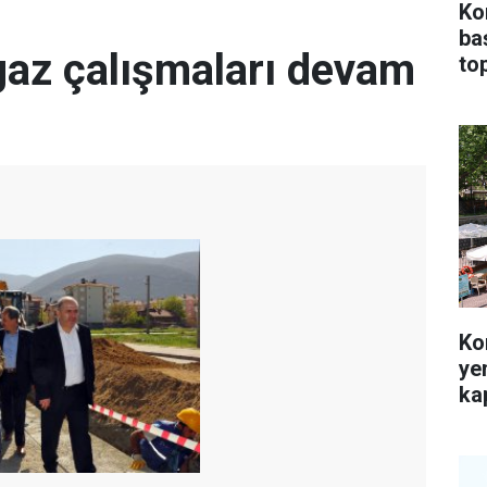
Ko
ba
gaz çalışmaları devam
top
Ko
ye
kap