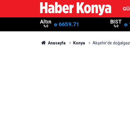
GÜ
Altın
BIST
6659.71
%0
%0
Anasayfa
Konya
Akşehir’de doğalgaz