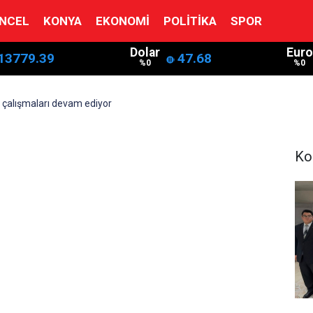
NCEL
KONYA
EKONOMI
POLITIKA
SPOR
Dolar
Euro
13779.39
47.68
%0
%0
 çalışmaları devam ediyor
Ko