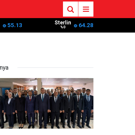
Sterlin
55.13
64.28
%0
nya