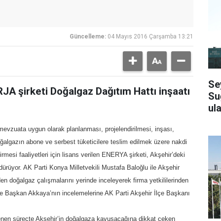
Güncelleme:
04 Mayıs 2016 Çarşamba 13:21
Se
JA şirketi Doğalgaz Dağıtım Hattı inşaatı
Su
ula
 mevzuata uygun olarak planlanması, projelendirilmesi, inşası,
doğalgazın abone ve serbest tüketicilere teslim edilmek üzere nakdi
irmesi faaliyetleri için lisans verilen ENERYA şirketi, Akşehir’deki
dürüyor. AK Parti Konya Milletvekili Mustafa Baloğlu ile Akşehir
 doğalgaz çalışmalarını yerinde inceleyerek firma yetkililerinden
lu ve Başkan Akkaya’nın incelemelerine AK Parti Akşehir İlçe Başkanı
lenen süreçte Akşehir’in doğalgaza kavuşacağına dikkat çeken