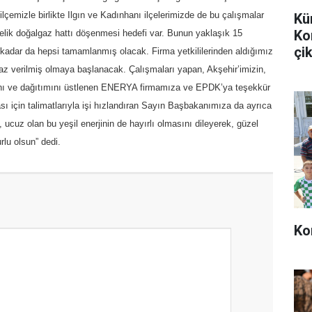
ilçemizle birlikte Ilgın ve Kadınhanı ilçelerimizde de bu çalışmalar
Kü
Ko
relik doğalgaz hattı döşenmesi hedefi var. Bunun yaklaşık 15
çik
 kadar da hepsi tamamlanmış olacak. Firma yetkililerinden aldığımız
gaz verilmiş olmaya başlanacak. Çalışmaları yapan, Akşehir’imizin,
rını ve dağıtımını üstlenen ENERYA firmamıza ve EPDK’ya teşekkür
ı için talimatlarıyla işi hızlandıran Sayın Başbakanımıza da ayrıca
 ucuz olan bu yeşil enerjinin de hayırlı olmasını dileyerek, güzel
rlu olsun” dedi.
Ko