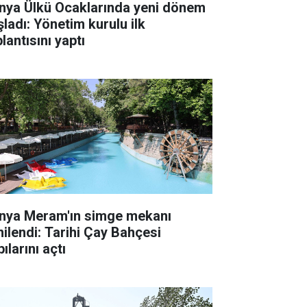
nya Ülkü Ocaklarında yeni dönem
şladı: Yönetim kurulu ilk
lantısını yaptı
nya Meram'ın simge mekanı
nilendi: Tarihi Çay Bahçesi
ılarını açtı