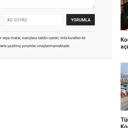
veya imalar, inançlara saldırı içeren, imla kuralları ile
Ko
aç
flerle yazılmış yorumlar onaylanmamaktadır.
Tü
Ko