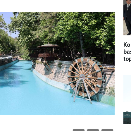
Ko
ba
top