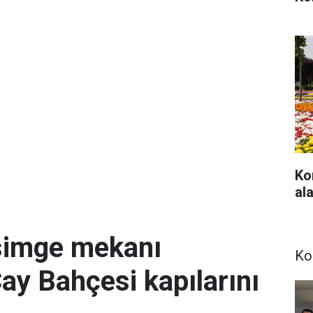
Ko
ala
simge mekanı
Ko
Çay Bahçesi kapılarını