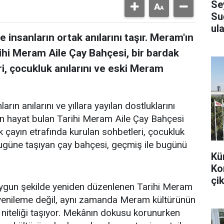
Se
Su
ula
 insanların ortak anılarını taşır. Meram'ın
ihi Meram Aile Çay Bahçesi, bir bardak
i, çocukluk anılarını ve eski Meram
arın anılarını ve yıllara yayılan dostluklarını
en hayat bulan Tarihi Meram Aile Çay Bahçesi
k çayın etrafında kurulan sohbetleri, çocukluk
bugüne taşıyan çay bahçesi, geçmiş ile bugünü
Kü
Ko
çik
uygun şekilde yeniden düzenlenen Tarihi Meram
r yenileme değil, aynı zamanda Meram kültürünün
 niteliği taşıyor. Mekânın dokusu korunurken