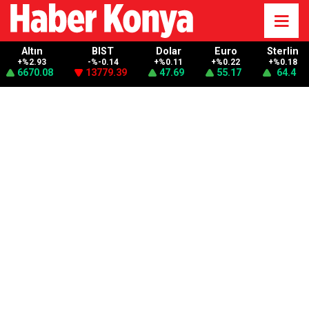
Altın
BIST
Dolar
Euro
Sterlin
+%2.93
-%-0.14
+%0.11
+%0.22
+%0.18
6670.08
13779.39
47.69
55.17
64.4