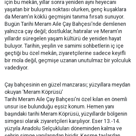
için bu mekân, yıllar sonra yeniden aynı heyecanı
yaşatan bir buluşma noktası olurken, genç kuşaklara
da Meram'ın köklü geçmişini tanıma fırsatı sunuyor.
Bugün Tarihi Meram Aile Çay Bahçesi'nde demlenen
yalnızca çay değil; dostluklar, hatıralar ve Meram'ın
yıllardır süregelen yaşam kültürü de yeniden hayat
buluyor. Tarihin, yeşilin ve samimi sohbetlerin iç içe
geçtiği bu özel mekân, ziyaretçilerine sadece keyifli
bir mola değil, geçmişe uzanan unutulmaz bir yolculuk
vadediyor.
Çay bahçesinin en güzel manzarası; yüzyıllara meydan
okuyan ‘Meram Köprüsü’
Tarihi Meram Aile Çay Bahçesi'ni özel kılan en önemli
unsur ise bulunduğu eşsiz konum. Hemen yanı
başındaki tarihi Meram Köprüsü, yüzyıllardır bölgenin
simgesi olarak ziyaretçileri karşılıyor. Eser 13.-14.
yüzyıla Anadolu Selçukluları döneminden kalma ve
şehrin simge yapılarından biridir. Kesme taşlardan