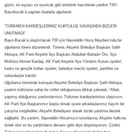
giyim, ev eşyası ve oyuncak gibi ürünlerle hazırlanan yardım TIR’ı
Bayırbucak’a yapılan dualarla uğurlandı.
“TÜRKMEN KARDEŞLERİMİZ KURTULUŞ SAVAŞINDA BİZLERİ
UNUTMADI”
Bayır-Bucak’a ulaştırılacak TIR için Nasreddin Hoca Meydanı’nda bir
uğurlama töreni düzenlendi. Törene, Akşehir Belediye Başkanı Salih
Akkaya, AK Parti Akşehir İlçe Başkanı Abdullah Bahadır Örs, İlçe
Müftüsü Ahmet Kardaş, AK Parti Akşehir İlçe Yönetim Kurulu üyeleri,
kadın ve gençlik kolları üyeleri, belediye meclis üyeleri, partililer ve
vatandaşlar katıldı.
Uğurlama töreninde konuşan Akşehir Belediye Başkanı Salih Akkaya,
yardım kültürüne sahip bir millet olduğumuza dikkat çekerek, “Allah,
yapmış olduğumuz yardımlarımızı Türkmen kardeşlerimize ulaştırsın.
AK Parti İlçe Başkanımız başta olmak üzere arkadaşlarımız hayırlı bir
çalışma sergilediler. Akşehir Belediyesi olarak bizde yardıma destek
sağladık. Bu yardım, Nasreddin Hocamızın torunlarına, Akşehir halkına
örnek olur ve bu yardımların devamı gelir diye düşünüyorum. Çünkü