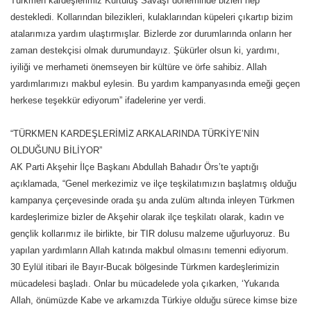
Türkmen kardeşlerimiz Kurtuluş Savaşı döneminde bizleri hep
destekledi. Kollarından bilezikleri, kulaklarından küpeleri çıkartıp bizim
atalarımıza yardım ulaştırmışlar. Bizlerde zor durumlarında onların her
zaman destekçisi olmak durumundayız. Şükürler olsun ki, yardımı,
iyiliği ve merhameti önemseyen bir kültüre ve örfe sahibiz. Allah
yardımlarımızı makbul eylesin. Bu yardım kampanyasında emeği geçen
herkese teşekkür ediyorum” ifadelerine yer verdi.
“TÜRKMEN KARDEŞLERİMİZ ARKALARINDA TÜRKİYE’NİN
OLDUĞUNU BİLİYOR”
AK Parti Akşehir İlçe Başkanı Abdullah Bahadır Örs’te yaptığı
açıklamada, “Genel merkezimiz ve ilçe teşkilatımızın başlatmış olduğu
kampanya çerçevesinde orada şu anda zulüm altında inleyen Türkmen
kardeşlerimize bizler de Akşehir olarak ilçe teşkilatı olarak, kadın ve
gençlik kollarımız ile birlikte, bir TIR dolusu malzeme uğurluyoruz. Bu
yapılan yardımların Allah katında makbul olmasını temenni ediyorum.
30 Eylül itibari ile Bayır-Bucak bölgesinde Türkmen kardeşlerimizin
mücadelesi başladı. Onlar bu mücadelede yola çıkarken, ‘Yukarıda
Allah, önümüzde Kabe ve arkamızda Türkiye olduğu sürece kimse bize