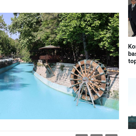
Ko
ba
top