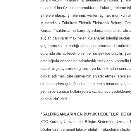
zararlı yazılımın görevi tamamlandıktan sonra, şifrel
maalesef henüz bulunmamaktadır. Fakat şifreleme işlem
şifrelere ulaşıp, şifrelenmiş verileri açmak mümkün ola
Mühendislik Fakültesi Elektrik Elektronik Bölümü Öğret
Korsanı” saldırılarına karşı uyarılarda bulunarak, alın
suçlar, canlıların makineleri kullanarak işlediği suçlar
yaşamımızda olmadığı gibi sanal ortamda da mümkün de
durumda alınabilecek önlemler şu şekilde olabilir; şü
aracılığıyla gönderilen arkadaşlık isteklerini kontroll
olarak bilgisayarımıza girebilir ve bu noktadan sonra 
dikkat edilmeli, site isimlerinin ziyaret etmek istenil
sitelerin adres çubuğundaki isimlerinin başında yeşil r
yerinizde sunucu kullanıyorsanız, sunucu yedeklemeye
alınmalıdır” dedi.
“SALDIRGANLARIN EN BÜYÜK HEDEFLERİ DE Bİ
KTO Karatay Üniversitesi Bilişim Sistemleri Uzmanı 
bilgiler özel ve genel bilgiler olabilir. Teknolojinin hı