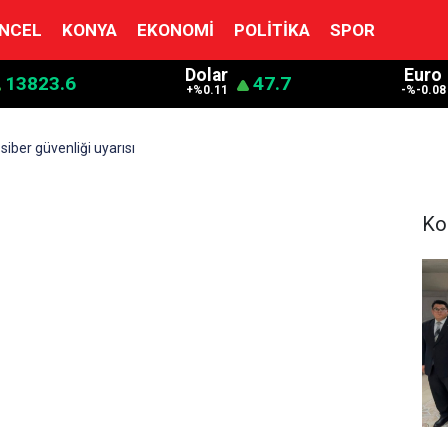
NCEL
KONYA
EKONOMI
POLITIKA
SPOR
Dolar
Euro
13823.6
47.7
+%0.11
-%-0.08
ber güvenliği uyarısı
Ko