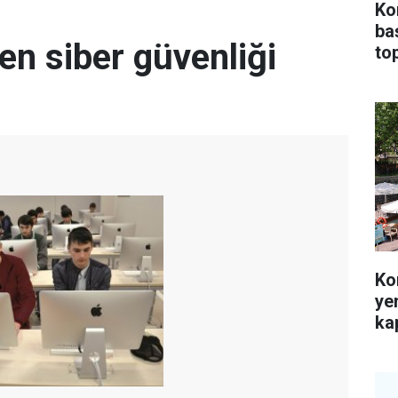
Ko
ba
n siber güvenliği
top
Ko
ye
kap