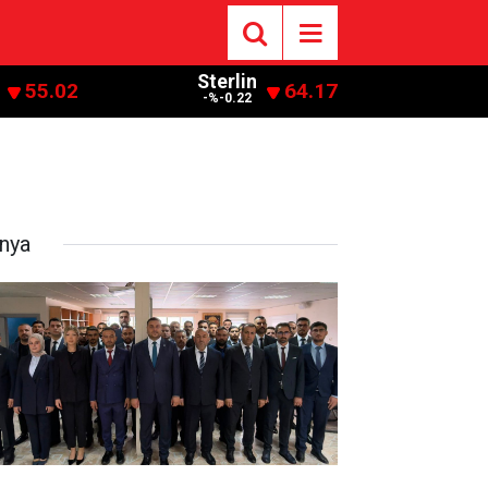
Sterlin
55.02
64.17
-%-0.22
nya