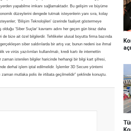
muz yerden yapabilme imkanı sağlamaktadır. Bu gelişim ve büyüme
konomik düzeylerini dengede tutmak isteyenlerin yanı sıra, kolay
eyenler; ‘Bilişim Teknolojileri’ üzerinde faaliyet göstermeye
iş olduğu ‘Siber Suçlar’ kavramı adını her geçen gün biraz daha
i de bize ait özel bilgilerdir. Tehlikeler ulusal boyutta firma bazında
Ko
gerçekleşen siber saldırılarda bir artış var, bunun nedeni ise ihmal
aç
k ve virüs yazılımları kullanılmalı, kredi kartı ile internettin
 zaman istenilen bilgiler haricinde herhangi bir bilgi kart şifresi,
ğinde derhal işlem iptal edilmelidir. İşlemler 3D Secure yöntemi
ı zaman mutlaka polis ile irtibata geçilmelidir” şeklinde konuştu.
Tü
Ko