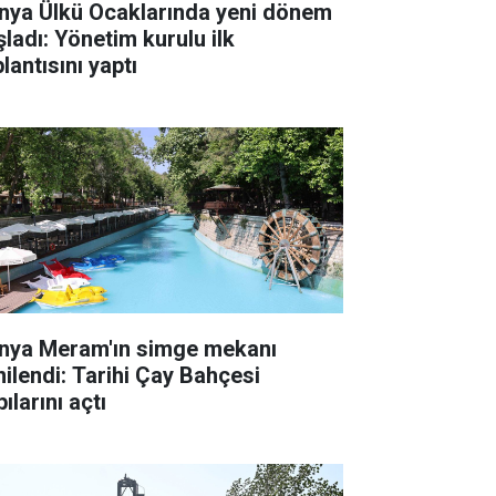
nya Ülkü Ocaklarında yeni dönem
şladı: Yönetim kurulu ilk
lantısını yaptı
nya Meram'ın simge mekanı
nilendi: Tarihi Çay Bahçesi
ılarını açtı