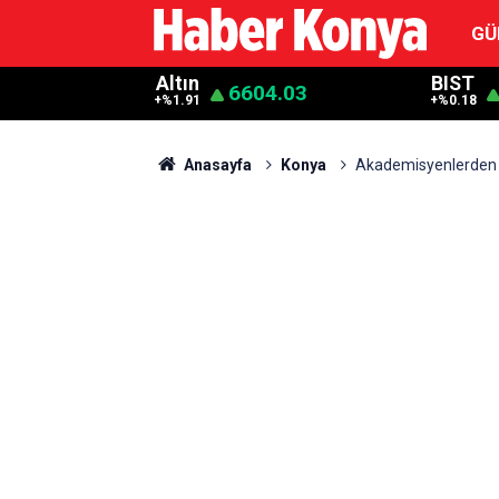
GÜ
Altın
BIST
6604.03
+%1.91
+%0.18
Anasayfa
Konya
Akademisyenlerden si