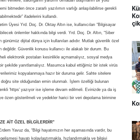
enen verilere, saldırganın yardımı olmadan ulaşmanın bir yolu
Kü
i bitmeden önce zararlı yazılımın varlığı anlaşılabilirse gerekli
Ko
bilmektedir” ifadelerini kullandı.
çik
im Üyesi Yrd. Doç. Dr. Oktay Altın ise, kullanıcıları “Bilgisayar
abilecek önlemler hakkında bilgi verdi. Yrd. Doç. Dr. Altın, “Siber
ın günümüz dijital dünya için kullanılan adıdır. Mutlak güvenlik özel
ğildir. Güvenlik konusu kullanıcı ile alakalı bir durum. Bu
pheli elektronik postaları kesinlikle açmamalıyız, sosyal medya
ü bir şekilde yanıtlamalıyız. Masumca kabul ettiğimiz bir istek virüs
verilerimiz kopyalanmaya hazır bir duruma gelir. Sahte sitelere
en doğru site olduğundan emin olunmalı. İşlem özelliği bulunan
enkli 'https' yazıyor ise işleme devam edilmeli. Evinizde ya da iş
 özen gösterilmeli ve yedekler harici bir veri depolama birimine
Ko
ZE AİT ÖZEL BİLGİLERDİR”
Erdem Yavuz da, “Bilgi hayatımızın her aşamasında vardır, bu
zla gelişmesi hayatı kolaylaştırmakla, hızlandırmakla ve bilgiyi