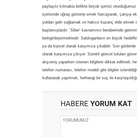
paylaşılır kılmakla birlikte birçok işimizi oturduğu
içerisinde uğraş gösterip emek harcayarak, çalışıp e
yoldan gelir sağlamak ve haksız kazanç elde etmek ist
başlamışlardır. ‘Siber’ kavramının beraberinde getirm
belirginleştirmektedir. Saldırganların en büyük hedefler
ya da kişisel olarak karşımıza çıkabilir. Son günlerde 
olarak karşımıza çıkıyor. Sürekli güncel tutulan güvenli
alışveriş yaparken istenen bilgilere dikkat edilmeli, her
telefon numarası, telefon modeli gibi bilgiler istenildi
kullanarak yapılmalı, herhangi bir suç ile karşılaşıldığ
HABERE
YORUM KAT