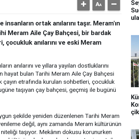
Se
Su
ula
 insanların ortak anılarını taşır. Meram'ın
ihi Meram Aile Çay Bahçesi, bir bardak
i, çocukluk anılarını ve eski Meram
arın anılarını ve yıllara yayılan dostluklarını
en hayat bulan Tarihi Meram Aile Çay Bahçesi
k çayın etrafında kurulan sohbetleri, çocukluk
bugüne taşıyan çay bahçesi, geçmiş ile bugünü
Kü
Ko
çik
uygun şekilde yeniden düzenlenen Tarihi Meram
r yenileme değil, aynı zamanda Meram kültürünün
 niteliği taşıyor. Mekânın dokusu korunurken