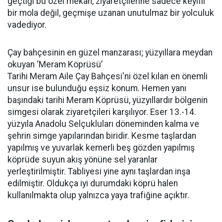
geçtiği bu özel mekân, ziyaretçilerine sadece keyifli
bir mola değil, geçmişe uzanan unutulmaz bir yolculuk
vadediyor.
Çay bahçesinin en güzel manzarası; yüzyıllara meydan
okuyan ‘Meram Köprüsü’
Tarihi Meram Aile Çay Bahçesi'ni özel kılan en önemli
unsur ise bulunduğu eşsiz konum. Hemen yanı
başındaki tarihi Meram Köprüsü, yüzyıllardır bölgenin
simgesi olarak ziyaretçileri karşılıyor. Eser 13.-14.
yüzyıla Anadolu Selçukluları döneminden kalma ve
şehrin simge yapılarından biridir. Kesme taşlardan
yapılmış ve yuvarlak kemerli beş gözden yapılmış
köprüde suyun akış yönüne sel yaranlar
yerleştirilmiştir. Tabliyesi yine aynı taşlardan inşa
edilmiştir. Oldukça iyi durumdaki köprü halen
kullanılmakta olup yalnızca yaya trafiğine açıktır.