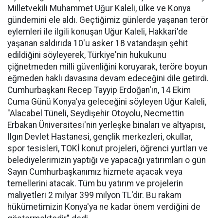
Milletvekili Muhammet Uğur Kaleli, ülke ve Konya
gündemini ele aldı. Geçtiğimiz günlerde yaşanan terör
eylemleri ile ilgili konuşan Uğur Kaleli, Hakkari'de
yaşanan saldırıda 10'u asker 18 vatandaşın şehit
edildiğini söyleyerek, Türkiye'nin hukukunu
çiğnetmeden milli güvenliğini koruyarak, teröre boyun
eğmeden haklı davasına devam edeceğini dile getirdi.
Cumhurbaşkanı Recep Tayyip Erdoğan'ın, 14 Ekim
Cuma Günü Konya'ya geleceğini söyleyen Uğur Kaleli,
"Alacabel Tüneli, Seydişehir Otoyolu, Necmettin
Erbakan Üniversitesi'nin yerleşke binaları ve altyapısı,
Ilgın Devlet Hastanesi, gençlik merkezleri, okullar,
spor tesisleri, TOKİ konut projeleri, öğrenci yurtları ve
belediyelerimizin yaptığı ve yapacağı yatırımları o gün
Sayın Cumhurbaşkanımız hizmete açacak veya
temellerini atacak. Tüm bu yatırım ve projelerin
maliyetleri 2 milyar 399 milyon TL'dir. Bu rakam
hükümetimizin Konya'ya ne kadar önem verdiğini de