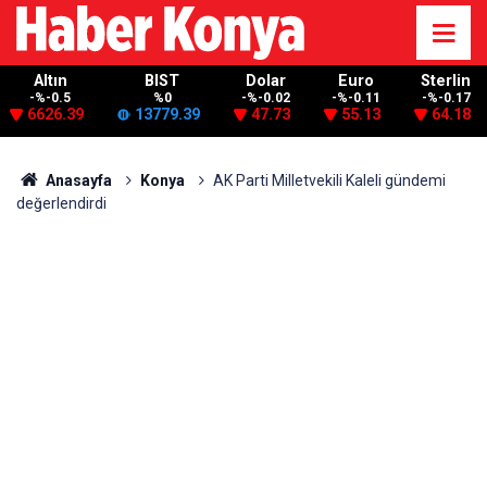
Altın
BIST
Dolar
Euro
Sterlin
-%-0.5
%0
-%-0.02
-%-0.11
-%-0.17
6626.39
13779.39
47.73
55.13
64.18
Anasayfa
Konya
AK Parti Milletvekili Kaleli gündemi
değerlendirdi