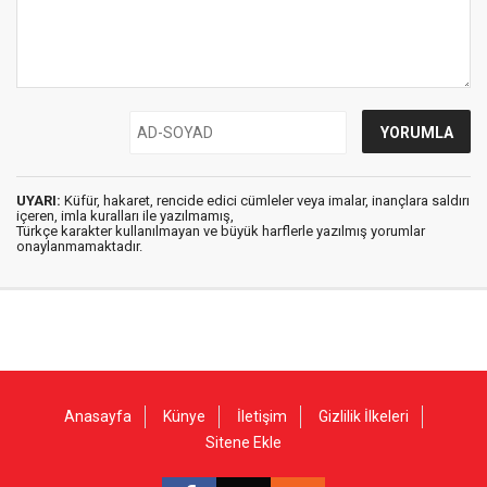
UYARI:
Küfür, hakaret, rencide edici cümleler veya imalar, inançlara saldırı
içeren, imla kuralları ile yazılmamış,
Türkçe karakter kullanılmayan ve büyük harflerle yazılmış yorumlar
onaylanmamaktadır.
Anasayfa
Künye
İletişim
Gizlilik İlkeleri
Sitene Ekle