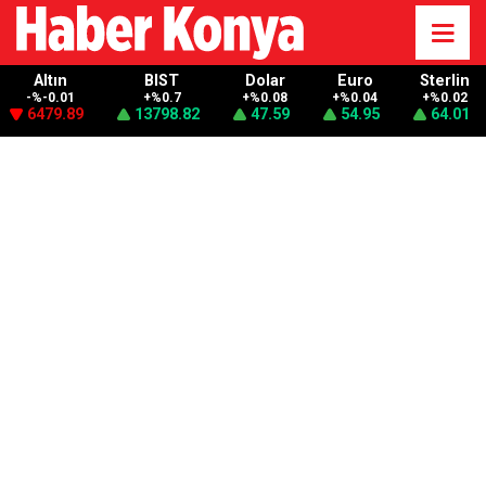
Altın
BIST
Dolar
Euro
Sterlin
-%-0.01
+%0.7
+%0.08
+%0.04
+%0.02
6479.89
13798.82
47.59
54.95
64.01