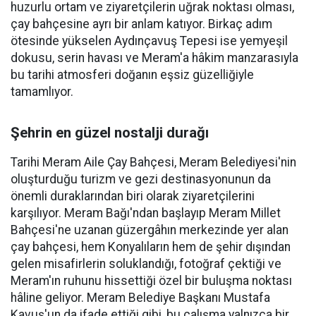
huzurlu ortam ve ziyaretçilerin uğrak noktası olması,
çay bahçesine ayrı bir anlam katıyor. Birkaç adım
ötesinde yükselen Aydınçavuş Tepesi ise yemyeşil
dokusu, serin havası ve Meram'a hâkim manzarasıyla
bu tarihi atmosferi doğanın eşsiz güzelliğiyle
tamamlıyor.
Şehrin en güzel nostalji durağı
Tarihi Meram Aile Çay Bahçesi, Meram Belediyesi'nin
oluşturduğu turizm ve gezi destinasyonunun da
önemli duraklarından biri olarak ziyaretçilerini
karşılıyor. Meram Bağı'ndan başlayıp Meram Millet
Bahçesi'ne uzanan güzergâhın merkezinde yer alan
çay bahçesi, hem Konyalıların hem de şehir dışından
gelen misafirlerin soluklandığı, fotoğraf çektiği ve
Meram'ın ruhunu hissettiği özel bir buluşma noktası
hâline geliyor. Meram Belediye Başkanı Mustafa
Kavuş'un da ifade ettiği gibi, bu çalışma yalnızca bir