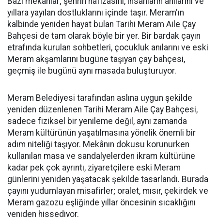
Bazı mekanlar; şehrin hafızasını, insanların anılarını ve
yıllara yayılan dostluklarını içinde taşır. Meram'ın
kalbinde yeniden hayat bulan Tarihi Meram Aile Çay
Bahçesi de tam olarak böyle bir yer. Bir bardak çayın
etrafında kurulan sohbetleri, çocukluk anılarını ve eski
Meram akşamlarını bugüne taşıyan çay bahçesi,
geçmiş ile bugünü aynı masada buluşturuyor.
Meram Belediyesi tarafından aslına uygun şekilde
yeniden düzenlenen Tarihi Meram Aile Çay Bahçesi,
sadece fiziksel bir yenileme değil, aynı zamanda
Meram kültürünün yaşatılmasına yönelik önemli bir
adım niteliği taşıyor. Mekânın dokusu korunurken
kullanılan masa ve sandalyelerden ikram kültürüne
kadar pek çok ayrıntı, ziyaretçilere eski Meram
günlerini yeniden yaşatacak şekilde tasarlandı. Burada
çayını yudumlayan misafirler; oralet, mısır, çekirdek ve
Meram gazozu eşliğinde yıllar öncesinin sıcaklığını
yeniden hissediyor.