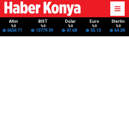
Altın
BIST
Dolar
Euro
Sterlin
%0
%0
%0
%0
%0
6659.71
13779.39
47.68
55.13
64.28