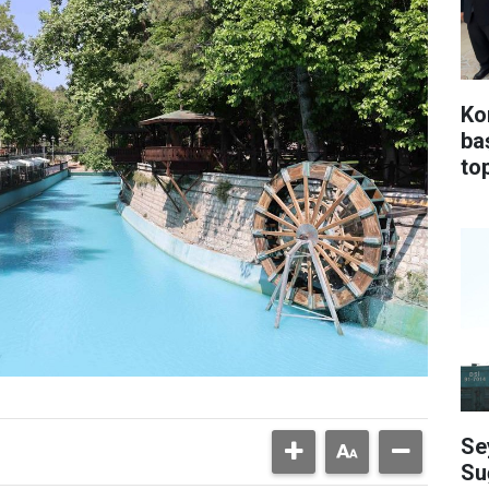
Ko
ba
top
Se
Su