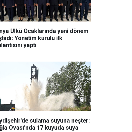
nya Ülkü Ocaklarında yeni dönem
şladı: Yönetim kurulu ilk
lantısını yaptı
ydişehir'de sulama suyuna neşter:
ğla Ovası'nda 17 kuyuda suya