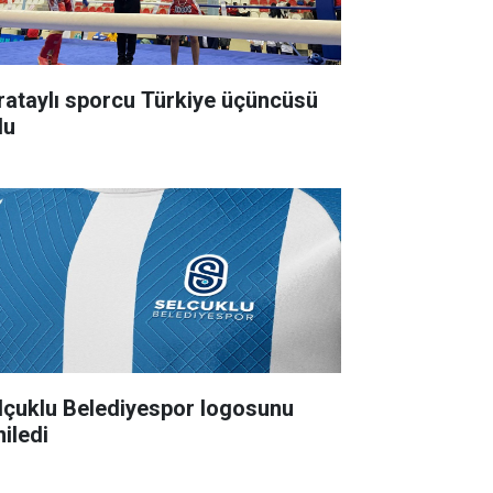
rataylı sporcu Türkiye üçüncüsü
du
lçuklu Belediyespor logosunu
niledi