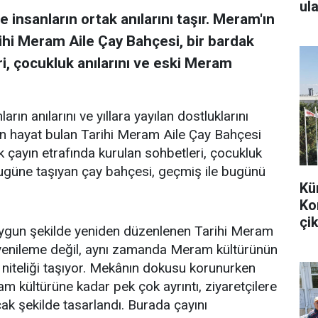
ula
 insanların ortak anılarını taşır. Meram'ın
ihi Meram Aile Çay Bahçesi, bir bardak
i, çocukluk anılarını ve eski Meram
arın anılarını ve yıllara yayılan dostluklarını
en hayat bulan Tarihi Meram Aile Çay Bahçesi
k çayın etrafında kurulan sohbetleri, çocukluk
bugüne taşıyan çay bahçesi, geçmiş ile bugünü
Kü
Ko
çik
uygun şekilde yeniden düzenlenen Tarihi Meram
r yenileme değil, aynı zamanda Meram kültürünün
 niteliği taşıyor. Mekânın dokusu korunurken
m kültürüne kadar pek çok ayrıntı, ziyaretçilere
k şekilde tasarlandı. Burada çayını