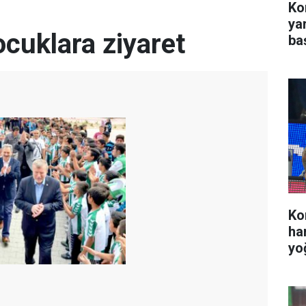
Kon
ya
cuklara ziyaret
ba
Ko
ha
yo