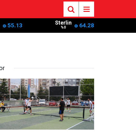
Sterlin
55.13
64.28
%0
or