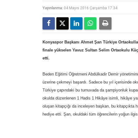
Yayınlanma:
04 Mayıs 2016 Çarşamba 17:34
Konyaspor Başkanı Ahmet Şan Türkiye Ortaokullar
finale yükselen Yavuz Sultan Selim Ortaokulu Küçü
etti.
Beden Eğitimi Öğretmeni Abdülkadir Demir yönetiminde 
üzerine çekmeyi başardı. Sadece bu yıl içerisinde okul
Türkiye çapındaki bu turnuvada da şampiyonluk kupasın
okulda düzenlenen 1 Hadis 1 Hikâye isimli, hikâye y
oluşan kitapçığı da inceleyen başkan, bu kitapçıkta h
hediye etti. Şan, okuldaki tüm öğrencilerin yoğun ilgisi