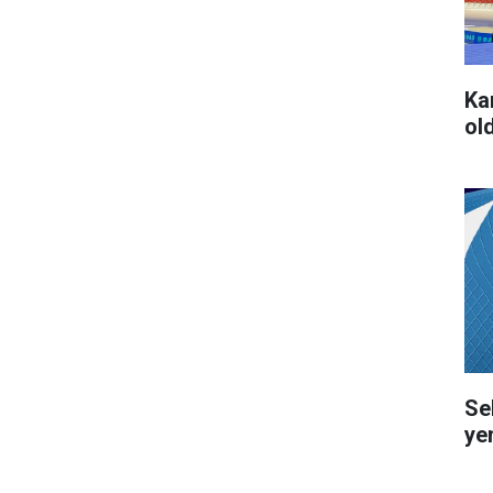
Ka
ol
Se
ye