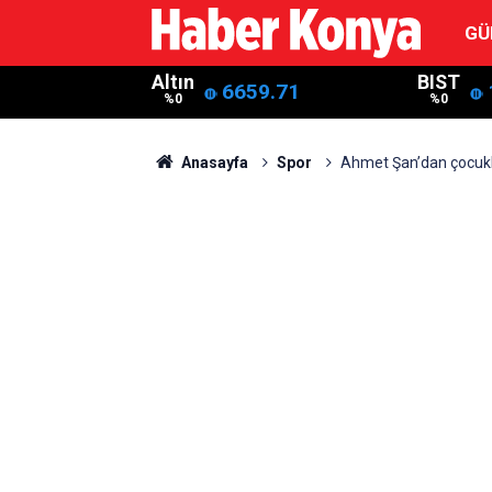
GÜ
Altın
BIST
6659.71
%0
%0
Anasayfa
Spor
Ahmet Şan’dan çocukl