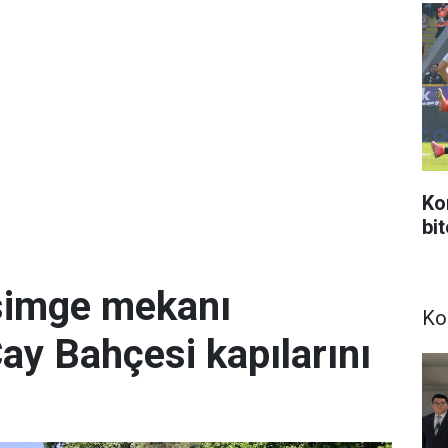
Ko
bi
simge mekanı
Ko
Çay Bahçesi kapılarını