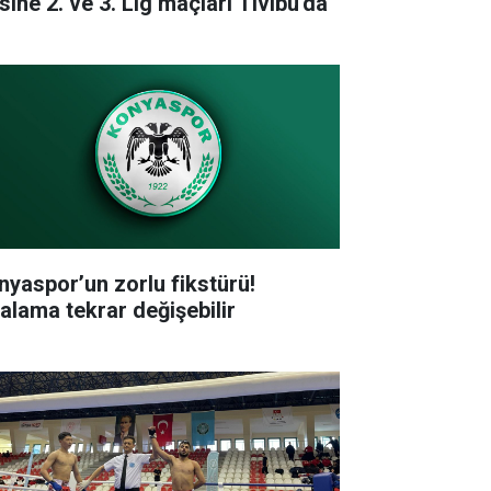
sine 2. ve 3. Lig maçları Tivibu'da
nyaspor’un zorlu fikstürü!
ralama tekrar değişebilir