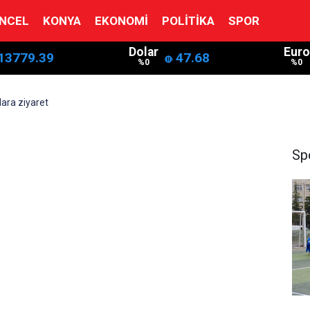
NCEL
KONYA
EKONOMI
POLITIKA
SPOR
Dolar
Euro
13779.39
47.68
%0
%0
ara ziyaret
Sp