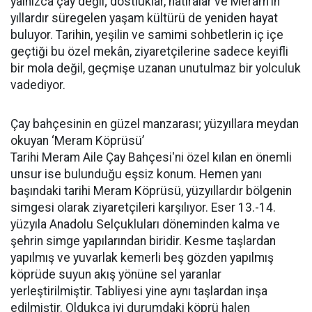
yalnızca çay değil; dostluklar, hatıralar ve Meram'ın
yıllardır süregelen yaşam kültürü de yeniden hayat
buluyor. Tarihin, yeşilin ve samimi sohbetlerin iç içe
geçtiği bu özel mekân, ziyaretçilerine sadece keyifli
bir mola değil, geçmişe uzanan unutulmaz bir yolculuk
vadediyor.
Çay bahçesinin en güzel manzarası; yüzyıllara meydan
okuyan ‘Meram Köprüsü’
Tarihi Meram Aile Çay Bahçesi'ni özel kılan en önemli
unsur ise bulunduğu eşsiz konum. Hemen yanı
başındaki tarihi Meram Köprüsü, yüzyıllardır bölgenin
simgesi olarak ziyaretçileri karşılıyor. Eser 13.-14.
yüzyıla Anadolu Selçukluları döneminden kalma ve
şehrin simge yapılarından biridir. Kesme taşlardan
yapılmış ve yuvarlak kemerli beş gözden yapılmış
köprüde suyun akış yönüne sel yaranlar
yerleştirilmiştir. Tabliyesi yine aynı taşlardan inşa
edilmiştir. Oldukça iyi durumdaki köprü halen