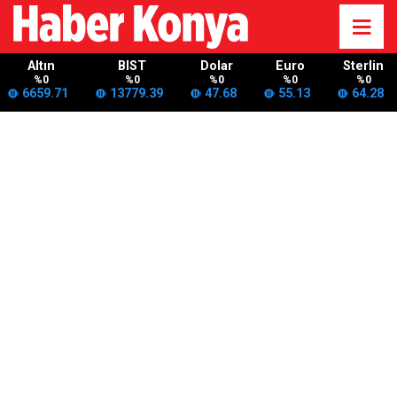
Altın
BIST
Dolar
Euro
Sterlin
%0
%0
%0
%0
%0
6659.71
13779.39
47.68
55.13
64.28