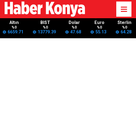
Altın
BIST
Dolar
Euro
Sterlin
%0
%0
%0
%0
%0
6659.71
13779.39
47.68
55.13
64.28