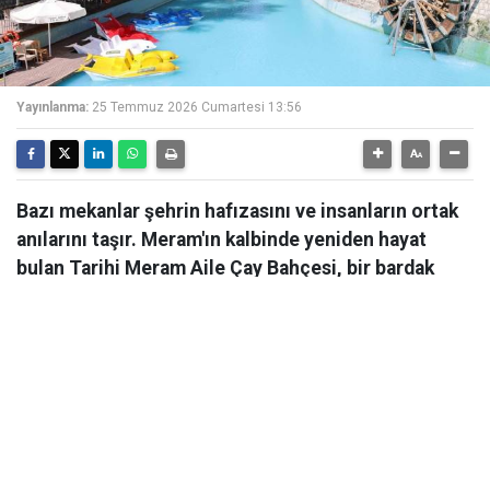
Yayınlanma:
25 Temmuz 2026 Cumartesi 13:56
Bazı mekanlar şehrin hafızasını ve insanların ortak
anılarını taşır. Meram'ın kalbinde yeniden hayat
bulan Tarihi Meram Aile Çay Bahçesi, bir bardak
çayın etrafında kurulan sohbetleri, çocukluk
anılarını ve eski Meram akşamlarını bugüne taşıyor.
Bazı mekanlar; şehrin hafızasını, insanların anılarını ve
yıllara yayılan dostluklarını içinde taşır. Meram'ın
kalbinde yeniden hayat bulan Tarihi Meram Aile Çay
Bahçesi de tam olarak böyle bir yer. Bir bardak çayın
etrafında kurulan sohbetleri, çocukluk anılarını ve eski