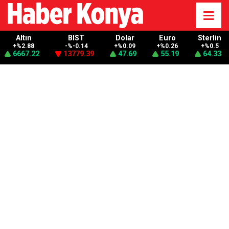
Altın
BIST
Dolar
Euro
Sterlin
+%2.88
-%-0.14
+%0.09
+%0.26
+%0.5
6667.22
13779.39
47.69
55.19
64.33