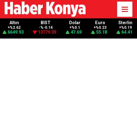
Altın
BIST
Dolar
Euro
Sterlin
+%2.62
-%-0.14
+%0.1
+%0.23
+%0.19
6649.93
13779.39
47.69
55.18
64.41