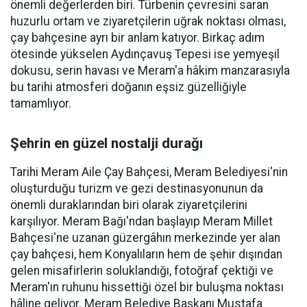
önemli değerlerden biri. Türbenin çevresini saran
huzurlu ortam ve ziyaretçilerin uğrak noktası olması,
çay bahçesine ayrı bir anlam katıyor. Birkaç adım
ötesinde yükselen Aydınçavuş Tepesi ise yemyeşil
dokusu, serin havası ve Meram'a hâkim manzarasıyla
bu tarihi atmosferi doğanın eşsiz güzelliğiyle
tamamlıyor.
Şehrin en güzel nostalji durağı
Tarihi Meram Aile Çay Bahçesi, Meram Belediyesi'nin
oluşturduğu turizm ve gezi destinasyonunun da
önemli duraklarından biri olarak ziyaretçilerini
karşılıyor. Meram Bağı'ndan başlayıp Meram Millet
Bahçesi'ne uzanan güzergâhın merkezinde yer alan
çay bahçesi, hem Konyalıların hem de şehir dışından
gelen misafirlerin soluklandığı, fotoğraf çektiği ve
Meram'ın ruhunu hissettiği özel bir buluşma noktası
hâline geliyor. Meram Belediye Başkanı Mustafa