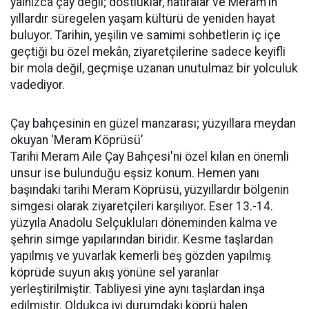
yalnızca çay değil; dostluklar, hatıralar ve Meram'ın
yıllardır süregelen yaşam kültürü de yeniden hayat
buluyor. Tarihin, yeşilin ve samimi sohbetlerin iç içe
geçtiği bu özel mekân, ziyaretçilerine sadece keyifli
bir mola değil, geçmişe uzanan unutulmaz bir yolculuk
vadediyor.
Çay bahçesinin en güzel manzarası; yüzyıllara meydan
okuyan ‘Meram Köprüsü’
Tarihi Meram Aile Çay Bahçesi'ni özel kılan en önemli
unsur ise bulunduğu eşsiz konum. Hemen yanı
başındaki tarihi Meram Köprüsü, yüzyıllardır bölgenin
simgesi olarak ziyaretçileri karşılıyor. Eser 13.-14.
yüzyıla Anadolu Selçukluları döneminden kalma ve
şehrin simge yapılarından biridir. Kesme taşlardan
yapılmış ve yuvarlak kemerli beş gözden yapılmış
köprüde suyun akış yönüne sel yaranlar
yerleştirilmiştir. Tabliyesi yine aynı taşlardan inşa
edilmiştir. Oldukça iyi durumdaki köprü halen