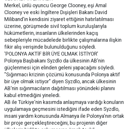
Merkel, ünlü oyuncu George Clooney, eşi Amal
Clooney ve eski İngiltere Dışişleri Bakanı David
Miliband'in kendisini ziyaret ettiğinin hatırlatılması
üzerine, görüşmede sivil toplum kuruluşlarıyla
hükümetlerin, insanların ülkelerinden kaçış
sebepleriyle mücadelede birlikte çalışmalarına ilişkin
fikir alış verişinde bulunulduğunu söyledi.
'POLONYA AKTİF BİR ÜYE OLMAK İSTİYOR'
Polonya Başbakanı Syzdlo da ülkesinin AB'nin
güçlenmesi için elinden geleni yapacağını söyledi.
"Sığınmacı krizinin çözümü konusunda Polonya aktif
bir üye olmak istiyor" diyen Syzdlo, ancak ülkesinin
AB'nin sığınmacıların dağıtılması yönündeki planını
kabul etmediğini yineledi.
AB ile Türkiye'nin kasımda anlaşmaya vardığı konuların
uygulamaya geçmesini istediğini ifade eden Syzdlo,
insani yardım konusunda Almanya ile Polonya'nın ortak
bir proje gerçekleştireceğini, bu projenin diğer