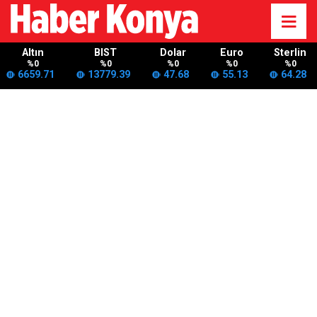
Altın
BIST
Dolar
Euro
Sterlin
%0
%0
%0
%0
%0
6659.71
13779.39
47.68
55.13
64.28