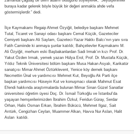
zamanda çağdaş bir bilim adamı olduğunu söyleyerek; “Seydişehirliler
buraya kadar gelerek böyle büyük bir değeri anmakla ahde vefa
göstermişlerdir.” dedi.
İlçe Kaymakamı Regaip Ahmet Özyiğit, belediye başkanı Mehmet
Tutal, Ticaret ve Sanayi odası başkanı Cemal Küçük, Gazeteciler
Cemiyeti başkanı Ali Saylam, Gazeteci-Yazar Hakkı Balcı’nın yanı sıra
Fatih Camiinde ki anmaya şunlar katıldı; Bahçelievler Kaymakamı M.
Ali Özyiğit, merhum eski Başbakanlardan Sadi Irmak’ın kızı Prof. Dr.
Yakut Özden Irmak, yemek yazarı Hülya Erol, Prof. Dr. Mustafa Küçük,
Yıldız Teknik Üniversitesi bölüm başkanı Musa Hakan Asyalı, Karikatür
sanatçısı Mimar Ahmet Öztürklevent, Yenice köy dernek başkanı
Necmettin Ünal ve yardımcısı Mehmet Kut, Beyoğlu Ak Parti ilçe
başkan yardımcısı Hüseyin Kut ve konuşmacı olarak Mahmut Esat
Efendi hakkında araştırmalarda bulunan Mimar Sinan Güzel Sanatlar
üniversitesi öğretim üyesi Doç. Dr. İsmail Türkoğlu ve İstanbul’da
yaşayan hemşerilerimizden İbrahim Özkul, Feridun Güray, Serdar
Orhan, Halis Osman Erkan, İbrahim Bükücü, Mehmet Ilgaz, Sait
Arıtürk, Cengizhan Ceylan, Muammer Alkan, Havva Nur Aslan, Halit
Aslan katıldı.