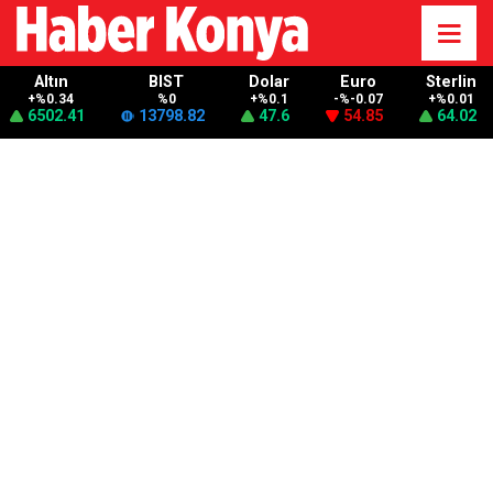
Altın
BIST
Dolar
Euro
Sterlin
+%0.34
%0
+%0.1
-%-0.07
+%0.01
6502.41
13798.82
47.6
54.85
64.02