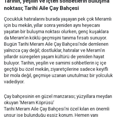
Tarihin, yeşilin ve içten sohbetlerin buluşma
noktası; Tarihi Aile Çay Bahçesi
Çocukluk hatıralarını burada yaşayan pek çok Meramlı
için bu mekân, yıllar sonra yeniden aynı heyecanı
yaşatan bir buluşma noktası olurken, genç kuşaklara
da Meram'ın köklü geçmişini tanıma fırsatı sunuyor.
Bugün Tarihi Meram Aile Çay Bahçesi'nde demlenen
yalnızca çay değil; dostluklar, hatıralar ve Meram'ın
yıllardır süregelen yaşam kültürü de yeniden hayat
buluyor. Tarihin, yeşilin ve samimi sohbetlerin iç içe
geçtiği bu özel mekân, ziyaretçilerine sadece keyifli
bir mola değil, geçmişe uzanan unutulmaz bir yolculuk
vadediyor.
Çay bahçesinin en güzel manzarası; yüzyıllara meydan
okuyan ‘Meram Köprüsü’
Tarihi Meram Aile Çay Bahçesi'ni özel kılan en önemli
unsur ise bulunduğu eşsiz konum. Hemen yanı