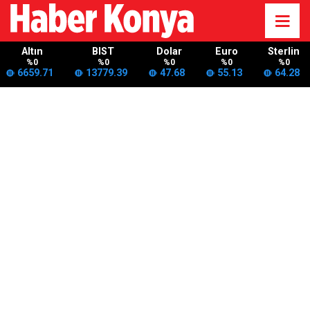
Altın
BIST
Dolar
Euro
Sterlin
%0
%0
%0
%0
%0
6659.71
13779.39
47.68
55.13
64.28