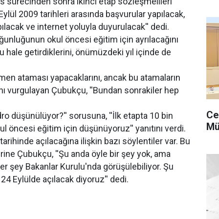
 sürecinden sonra ikinci etap sözleşmelileri
ylül 2009 tarihleri arasında başvurular yapılacak,
ılacak ve internet yoluyla duyurulacak'' dedi.
unluğunun okul öncesi eğitim için ayrılacağını
u hale getirdiklerini, önümüzdeki yıl içinde de
tmen ataması yapacaklarını, ancak bu atamaların
ını vurgulayan Çubukçu, ''Bundan sonrakiler hep
Ce
ro düşünülüyor?'' sorusuna, ''İlk etapta 10 bin
Mü
ul öncesi eğitim için düşünüyoruz'' yanıtını verdi.
tarihinde açılacağına ilişkin bazı söylentiler var. Bu
rine Çubukçu, ''Şu anda öyle bir şey yok, ama
l her şey Bakanlar Kurulu'nda görüşülebiliyor. Şu
4 Eylülde açılacak diyoruz'' dedi.