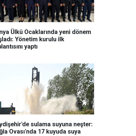
nya Ülkü Ocaklarında yeni dönem
şladı: Yönetim kurulu ilk
lantısını yaptı
ydişehir'de sulama suyuna neşter:
ğla Ovası'nda 17 kuyuda suya