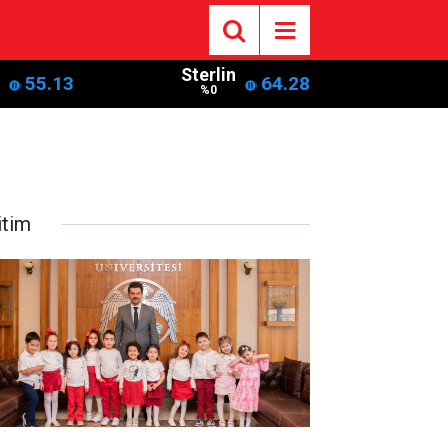
Sterlin
55.13
64.28
%0
itim