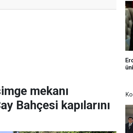
Er
ün
simge mekanı
Ko
Çay Bahçesi kapılarını