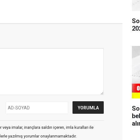
So
20
So
be
al
veya imalar, inançlara saldırı içeren, imla kuralları ile
flerle yazılmış yorumlar onaylanmamaktadır.