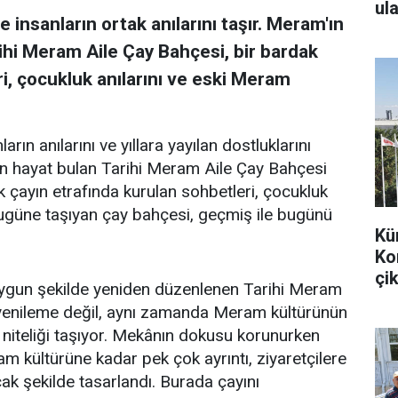
ula
 insanların ortak anılarını taşır. Meram'ın
ihi Meram Aile Çay Bahçesi, bir bardak
i, çocukluk anılarını ve eski Meram
arın anılarını ve yıllara yayılan dostluklarını
en hayat bulan Tarihi Meram Aile Çay Bahçesi
k çayın etrafında kurulan sohbetleri, çocukluk
bugüne taşıyan çay bahçesi, geçmiş ile bugünü
Kü
Ko
çik
uygun şekilde yeniden düzenlenen Tarihi Meram
r yenileme değil, aynı zamanda Meram kültürünün
 niteliği taşıyor. Mekânın dokusu korunurken
m kültürüne kadar pek çok ayrıntı, ziyaretçilere
k şekilde tasarlandı. Burada çayını