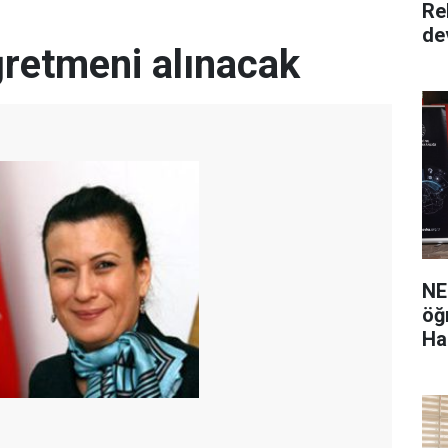
Re
de
ğretmeni alınacak
NE
öğ
Ha