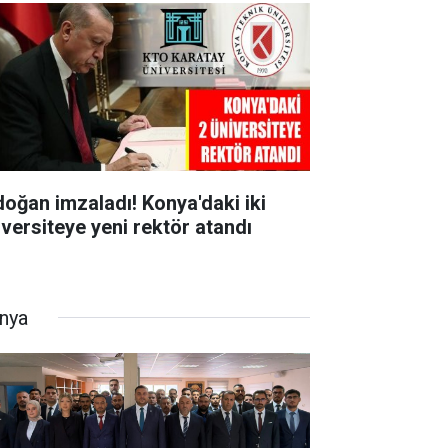
doğan imzaladı! Konya'daki iki
iversiteye yeni rektör atandı
nya