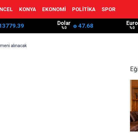
NCEL
KONYA
EKONOMI
POLITIKA
SPOR
Dolar
Euro
13779.39
47.68
%0
%0
tmeni alınacak
Eğ