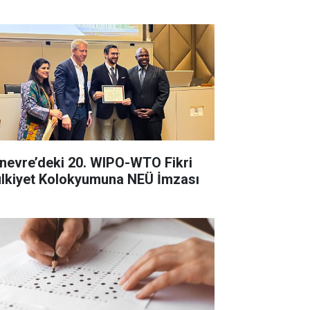
nevre’deki 20. WIPO-WTO Fikri
lkiyet Kolokyumuna NEÜ İmzası