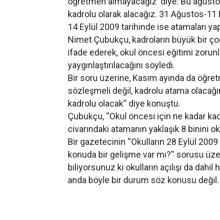
öğretmen almayacağız' diye. Bu ağustos
kadrolu olarak alacağız. 31 Ağustos-11 E
14 Eylül 2009 tarihinde ise atamaları yap
Nimet Çubukçu, kadroların büyük bir çoğ
ifade ederek, okul öncesi eğitimi zorunl
yaygınlaştırılacağını söyledi.
Bir soru üzerine, Kasım ayında da öğre
sözleşmeli değil, kadrolu atama olacağ
kadrolu olacak'' diye konuştu.
Çubukçu, ''Okul öncesi için ne kadar kad
civarındaki atamanın yaklaşık 8 binini ok
Bir gazetecinin ''Okulların 28 Eylül 2009 
konuda bir gelişme var mı?'' sorusu üze
biliyorsunuz ki okulların açılışı da dahi
anda böyle bir durum söz konusu değil. 2