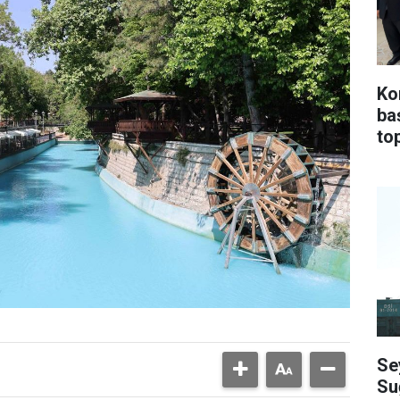
Ko
ba
top
Se
Su