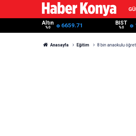
GÜ
Altın
BIST
6659.71
%0
%0
Anasayfa
Eğitim
8 bin anaokulu öğre