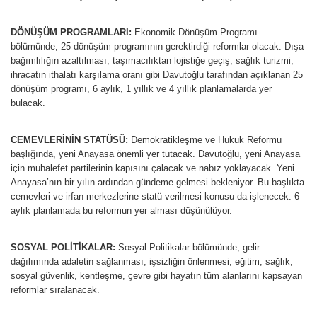
DÖNÜŞÜM PROGRAMLARI:
Ekonomik Dönüşüm Programı
bölümünde, 25 dönüşüm programının gerektirdiği reformlar olacak. Dışa
bağımlılığın azaltılması, taşımacılıktan lojistiğe geçiş, sağlık turizmi,
ihracatın ithalatı karşılama oranı gibi Davutoğlu tarafından açıklanan 25
dönüşüm programı, 6 aylık, 1 yıllık ve 4 yıllık planlamalarda yer
bulacak.
CEMEVLERİNİN STATÜSÜ:
Demokratikleşme ve Hukuk Reformu
başlığında, yeni Anayasa önemli yer tutacak. Davutoğlu, yeni Anayasa
için muhalefet partilerinin kapısını çalacak ve nabız yoklayacak. Yeni
Anayasa’nın bir yılın ardından gündeme gelmesi bekleniyor. Bu başlıkta
cemevleri ve irfan merkezlerine statü verilmesi konusu da işlenecek. 6
aylık planlamada bu reformun yer alması düşünülüyor.
SOSYAL POLİTİKALAR:
Sosyal Politikalar bölümünde, gelir
dağılımında adaletin sağlanması, işsizliğin önlenmesi, eğitim, sağlık,
sosyal güvenlik, kentleşme, çevre gibi hayatın tüm alanlarını kapsayan
reformlar sıralanacak.