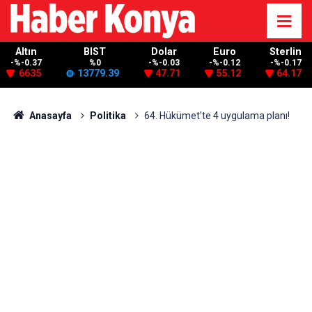
Altın
BIST
Dolar
Euro
Sterlin
-%-0.37
%0
-%-0.03
-%-0.12
-%-0.17
6635
13779.39
47.71
55.12
64.17
Anasayfa
Politika
64. Hükümet'te 4 uygulama planı!