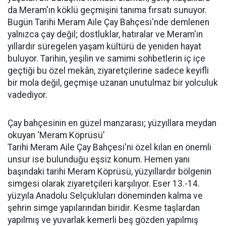
da Meram'ın köklü geçmişini tanıma fırsatı sunuyor.
Bugün Tarihi Meram Aile Çay Bahçesi'nde demlenen
yalnızca çay değil; dostluklar, hatıralar ve Meram'ın
yıllardır süregelen yaşam kültürü de yeniden hayat
buluyor. Tarihin, yeşilin ve samimi sohbetlerin iç içe
geçtiği bu özel mekân, ziyaretçilerine sadece keyifli
bir mola değil, geçmişe uzanan unutulmaz bir yolculuk
vadediyor.
Çay bahçesinin en güzel manzarası; yüzyıllara meydan
okuyan ‘Meram Köprüsü’
Tarihi Meram Aile Çay Bahçesi'ni özel kılan en önemli
unsur ise bulunduğu eşsiz konum. Hemen yanı
başındaki tarihi Meram Köprüsü, yüzyıllardır bölgenin
simgesi olarak ziyaretçileri karşılıyor. Eser 13.-14.
yüzyıla Anadolu Selçukluları döneminden kalma ve
şehrin simge yapılarından biridir. Kesme taşlardan
yapılmış ve yuvarlak kemerli beş gözden yapılmış