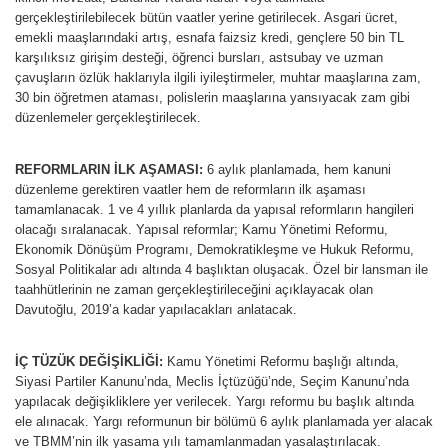
gerçekleştirilebilecek bütün vaatler yerine getirilecek. Asgari ücret,
emekli maaşlarındaki artış, esnafa faizsiz kredi, gençlere 50 bin TL
karşılıksız girişim desteği, öğrenci bursları, astsubay ve uzman
çavuşların özlük haklarıyla ilgili iyileştirmeler, muhtar maaşlarına zam,
30 bin öğretmen ataması, polislerin maaşlarına yansıyacak zam gibi
düzenlemeler gerçekleştirilecek.
REFORMLARIN İLK AŞAMASI:
6 aylık planlamada, hem kanuni
düzenleme gerektiren vaatler hem de reformların ilk aşaması
tamamlanacak. 1 ve 4 yıllık planlarda da yapısal reformların hangileri
olacağı sıralanacak. Yapısal reformlar; Kamu Yönetimi Reformu,
Ekonomik Dönüşüm Programı, Demokratikleşme ve Hukuk Reformu,
Sosyal Politikalar adı altında 4 başlıktan oluşacak. Özel bir lansman ile
taahhütlerinin ne zaman gerçekleştirileceğini açıklayacak olan
Davutoğlu, 2019’a kadar yapılacakları anlatacak.
İÇ TÜZÜK DEĞİŞİKLİĞİ:
Kamu Yönetimi Reformu başlığı altında,
Siyasi Partiler Kanunu’nda, Meclis İçtüzüğü’nde, Seçim Kanunu’nda
yapılacak değişikliklere yer verilecek. Yargı reformu bu başlık altında
ele alınacak. Yargı reformunun bir bölümü 6 aylık planlamada yer alacak
ve TBMM’nin ilk yasama yılı tamamlanmadan yasalaştırılacak.