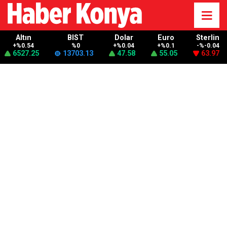
Altın
BIST
Dolar
Euro
Sterlin
+%0.54
%0
+%0.04
+%0.1
-%-0.04
6527.25
13703.13
47.58
55.05
63.97