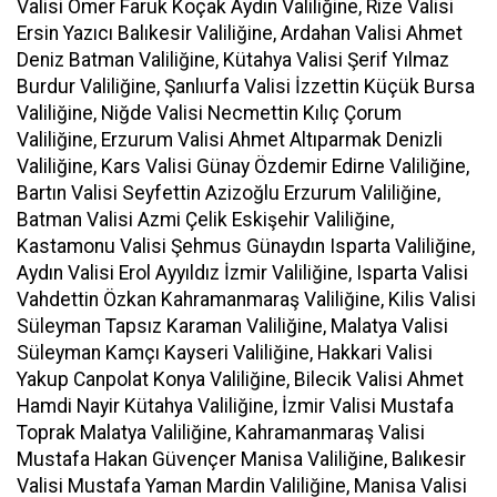
Valisi Ömer Faruk Koçak Aydın Valiliğine, Rize Valisi
Ersin Yazıcı Balıkesir Valiliğine, Ardahan Valisi Ahmet
Deniz Batman Valiliğine, Kütahya Valisi Şerif Yılmaz
Burdur Valiliğine, Şanlıurfa Valisi İzzettin Küçük Bursa
Valiliğine, Niğde Valisi Necmettin Kılıç Çorum
Valiliğine, Erzurum Valisi Ahmet Altıparmak Denizli
Valiliğine, Kars Valisi Günay Özdemir Edirne Valiliğine,
Bartın Valisi Seyfettin Azizoğlu Erzurum Valiliğine,
Batman Valisi Azmi Çelik Eskişehir Valiliğine,
Kastamonu Valisi Şehmus Günaydın Isparta Valiliğine,
Aydın Valisi Erol Ayyıldız İzmir Valiliğine, Isparta Valisi
Vahdettin Özkan Kahramanmaraş Valiliğine, Kilis Valisi
Süleyman Tapsız Karaman Valiliğine, Malatya Valisi
Süleyman Kamçı Kayseri Valiliğine, Hakkari Valisi
Yakup Canpolat Konya Valiliğine, Bilecik Valisi Ahmet
Hamdi Nayir Kütahya Valiliğine, İzmir Valisi Mustafa
Toprak Malatya Valiliğine, Kahramanmaraş Valisi
Mustafa Hakan Güvençer Manisa Valiliğine, Balıkesir
Valisi Mustafa Yaman Mardin Valiliğine, Manisa Valisi