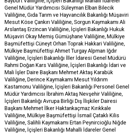
Bayburt Valiliğine, İçişleri Bakanlığı Mahalli İdareler
Genel Müdür Yardımcısı Süleyman Elban Bilecik
Valiliğine, Gıda Tarım ve Hayvancılık Bakanlığı Müşaviri
Mesut Köse Çankırı Valiliğine, Sorgun Kaymakamı Ali
Arslantaş Erzincan Valiliğine, İçişleri Bakanlığı Hukuk
Müşaviri Okay Memiş Gümüşhane Valiliğine, Mülkiye
Başmüfettişi Cüneyt Orhan Toprak Hakkari Valiliğine,
Mülkiye Başmüfettişi Ahmet Turgay Alpman Iğdır
Valiliğine, İçişleri Bakanlığı İller İdaresi Genel Müdürü
Rahmi Doğan Kars Valiliğine, İçişleri Bakanlığı İdari ve
Mali İşler Daire Başkanı Mehmet Aktaş Karabük
Valiliğine, Derince Kaymakamı Mesut Yıldırım
Kastamonu Valiliğine, İçişleri Bakanlığı Personel Genel
Müdür Yardımcısı İbrahim Aktaş Nevşehir Valiliğine,
İçişleri Bakanlığı Avrupa Birliği Dış İlişkiler Dairesi
Başkanı Mehmet İlker Haktankaçmaz Kırıkkale
Valiliğine, Mülkiye Başmüfettişi İsmail Çataklı Kilis
Valiliğine, Salihli Kaymakamı Ertan Peynircioğlu Niğde
Valiliğine, İçişleri Bakanlığı Mahalli İdareler Genel