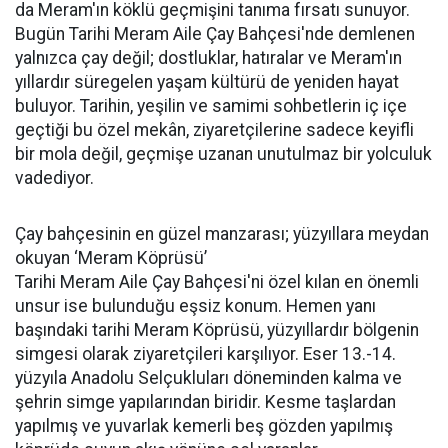
da Meram'ın köklü geçmişini tanıma fırsatı sunuyor.
Bugün Tarihi Meram Aile Çay Bahçesi'nde demlenen
yalnızca çay değil; dostluklar, hatıralar ve Meram'ın
yıllardır süregelen yaşam kültürü de yeniden hayat
buluyor. Tarihin, yeşilin ve samimi sohbetlerin iç içe
geçtiği bu özel mekân, ziyaretçilerine sadece keyifli
bir mola değil, geçmişe uzanan unutulmaz bir yolculuk
vadediyor.
Çay bahçesinin en güzel manzarası; yüzyıllara meydan
okuyan ‘Meram Köprüsü’
Tarihi Meram Aile Çay Bahçesi'ni özel kılan en önemli
unsur ise bulunduğu eşsiz konum. Hemen yanı
başındaki tarihi Meram Köprüsü, yüzyıllardır bölgenin
simgesi olarak ziyaretçileri karşılıyor. Eser 13.-14.
yüzyıla Anadolu Selçukluları döneminden kalma ve
şehrin simge yapılarından biridir. Kesme taşlardan
yapılmış ve yuvarlak kemerli beş gözden yapılmış