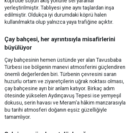
köprüde suyun akış yönüne sel yaranlar
yerleştirilmiştir. Tabliyesi yine aynı taşlardan inşa
edilmiştir. Oldukça iyi durumdaki köprü halen
kullanılmakta olup yalnızca yaya trafiğine açıktır.
Çay bahçesi, her ayrıntısıyla misafirlerini
büyülüyor
Çay bahçesinin hemen üstünde yer alan Tavusbaba
Türbesi ise bölgenin manevi atmosferini güçlendiren
önemli değerlerden biri. Türbenin çevresini saran
huzurlu ortam ve ziyaretçilerin uğrak noktası olması,
çay bahçesine ayrı bir anlam katıyor. Birkaç adım
ötesinde yükselen Aydınçavuş Tepesi ise yemyeşil
dokusu, serin havası ve Meram'a hâkim manzarasıyla
bu tarihi atmosferi doğanın eşsiz güzelliğiyle
tamamlıyor.