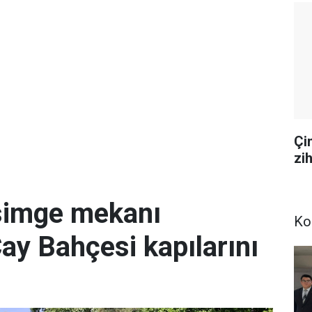
Çi
zi
simge mekanı
Ko
Çay Bahçesi kapılarını