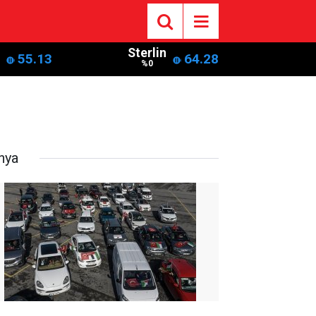
Sterlin
55.13
64.28
%0
nya