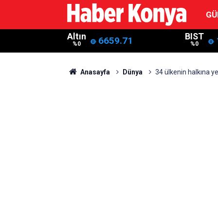
GÜ
Altın
BIST
6659.71
%0
%0
Anasayfa
Dünya
34 ülkenin halkına y