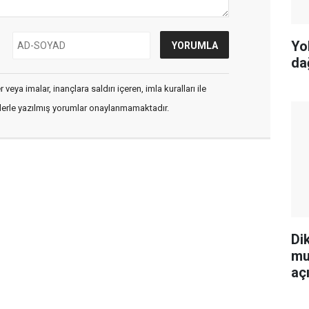
Yo
da
veya imalar, inançlara saldırı içeren, imla kuralları ile
flerle yazılmış yorumlar onaylanmamaktadır.
Di
mu
aç