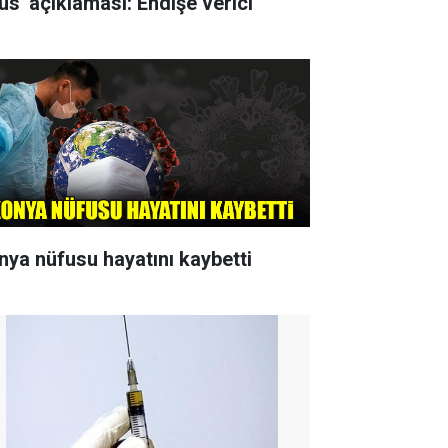
rüs' açıklaması: Endişe verici
nya nüfusu hayatını kaybetti