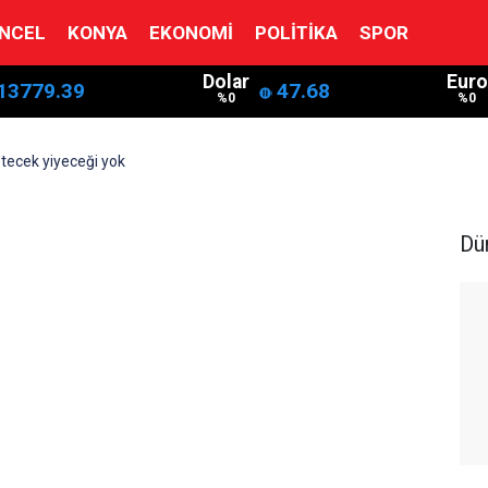
NCEL
KONYA
EKONOMI
POLITIKA
SPOR
Dolar
Euro
13779.39
47.68
%0
%0
etecek yiyeceği yok
Dü