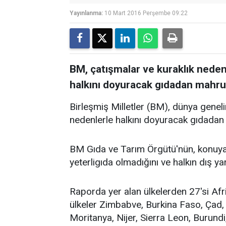
Yayınlanma:
10 Mart 2016 Perşembe 09:22
BM, çatışmalar ve kuraklık neden
halkını doyuracak gıdadan mahru
Birleşmiş Milletler (BM), dünya geneli
nedenlerle halkını doyuracak gıdadan 
BM Gıda ve Tarım Örgütü'nün, konuya il
yeterligıda olmadığını ve halkın dış y
Raporda yer alan ülkelerden 27'si Afri
ülkeler Zimbabve, Burkina Faso, Çad, Ci
Moritanya, Nijer, Sierra Leon, Burund