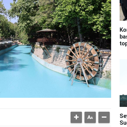
Ko
ba
top
Se
Su