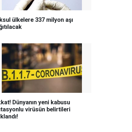
ksul ülkelere 337 milyon aşı
ğıtılacak
kkat! Dünyanın yeni kabusu
tasyonlu virüsün belirtileri
ıklandı!