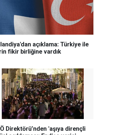
nlandiya'dan açıklama: Türkiye ile
in fikir birliğine vardık
Ö Direktörü’nden 'aşıya dirençli