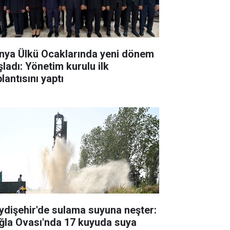
nya Ülkü Ocaklarında yeni dönem
şladı: Yönetim kurulu ilk
lantısını yaptı
ydişehir'de sulama suyuna neşter:
ğla Ovası'nda 17 kuyuda suya