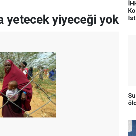
İHH
Ko
a yetecek yiyeceği yok
İst
Su
öld