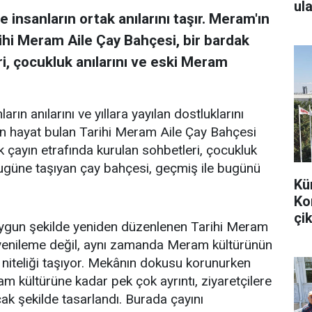
ula
 insanların ortak anılarını taşır. Meram'ın
ihi Meram Aile Çay Bahçesi, bir bardak
i, çocukluk anılarını ve eski Meram
arın anılarını ve yıllara yayılan dostluklarını
en hayat bulan Tarihi Meram Aile Çay Bahçesi
k çayın etrafında kurulan sohbetleri, çocukluk
bugüne taşıyan çay bahçesi, geçmiş ile bugünü
Kü
Ko
çik
uygun şekilde yeniden düzenlenen Tarihi Meram
r yenileme değil, aynı zamanda Meram kültürünün
 niteliği taşıyor. Mekânın dokusu korunurken
m kültürüne kadar pek çok ayrıntı, ziyaretçilere
k şekilde tasarlandı. Burada çayını