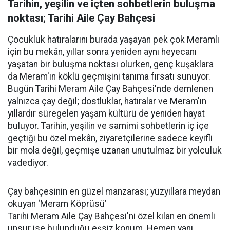
Tarihin, yeşilin ve içten sohbetlerin buluşma
noktası; Tarihi Aile Çay Bahçesi
Çocukluk hatıralarını burada yaşayan pek çok Meramlı
için bu mekân, yıllar sonra yeniden aynı heyecanı
yaşatan bir buluşma noktası olurken, genç kuşaklara
da Meram'ın köklü geçmişini tanıma fırsatı sunuyor.
Bugün Tarihi Meram Aile Çay Bahçesi'nde demlenen
yalnızca çay değil; dostluklar, hatıralar ve Meram'ın
yıllardır süregelen yaşam kültürü de yeniden hayat
buluyor. Tarihin, yeşilin ve samimi sohbetlerin iç içe
geçtiği bu özel mekân, ziyaretçilerine sadece keyifli
bir mola değil, geçmişe uzanan unutulmaz bir yolculuk
vadediyor.
Çay bahçesinin en güzel manzarası; yüzyıllara meydan
okuyan ‘Meram Köprüsü’
Tarihi Meram Aile Çay Bahçesi'ni özel kılan en önemli
unsur ise bulunduğu eşsiz konum. Hemen yanı