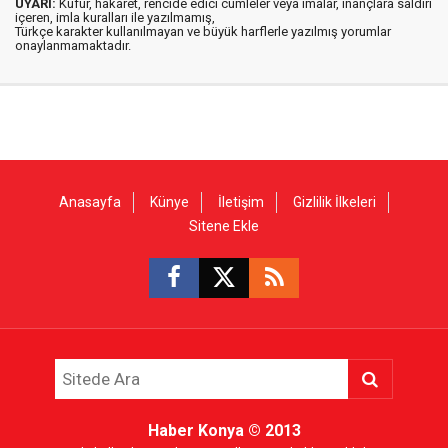
UYARI:
Küfür, hakaret, rencide edici cümleler veya imalar, inançlara saldırı
içeren, imla kuralları ile yazılmamış,
Türkçe karakter kullanılmayan ve büyük harflerle yazılmış yorumlar
onaylanmamaktadır.
Anasayfa
Künye
İletişim
Gizlilik İlkeleri
Sitene Ekle
Haber Konya
© 2013