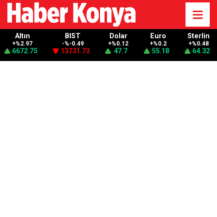
Altın
BIST
Dolar
Euro
Sterlin
+%2.97
-%-0.49
+%0.12
+%0.2
+%0.48
6672.75
13731.73
47.7
55.18
64.32