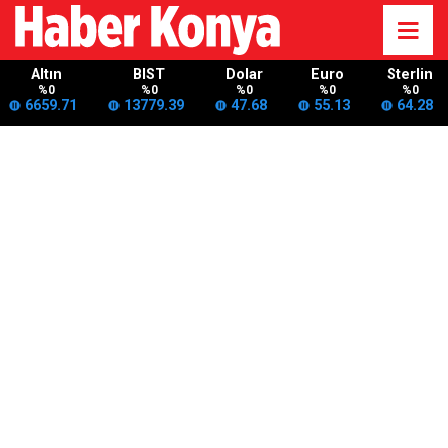
Altın
BIST
Dolar
Euro
Sterlin
%0
%0
%0
%0
%0
6659.71
13779.39
47.68
55.13
64.28