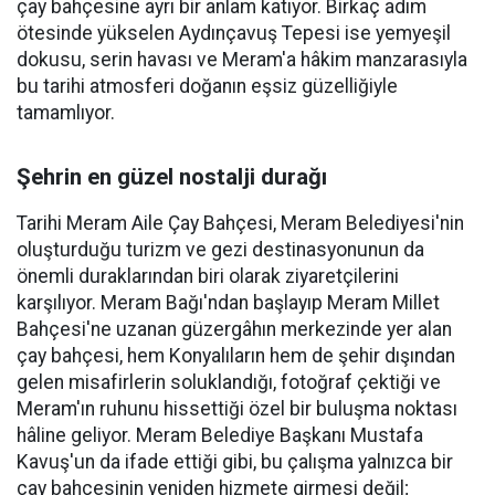
çay bahçesine ayrı bir anlam katıyor. Birkaç adım
ötesinde yükselen Aydınçavuş Tepesi ise yemyeşil
dokusu, serin havası ve Meram'a hâkim manzarasıyla
bu tarihi atmosferi doğanın eşsiz güzelliğiyle
tamamlıyor.
Şehrin en güzel nostalji durağı
Tarihi Meram Aile Çay Bahçesi, Meram Belediyesi'nin
oluşturduğu turizm ve gezi destinasyonunun da
önemli duraklarından biri olarak ziyaretçilerini
karşılıyor. Meram Bağı'ndan başlayıp Meram Millet
Bahçesi'ne uzanan güzergâhın merkezinde yer alan
çay bahçesi, hem Konyalıların hem de şehir dışından
gelen misafirlerin soluklandığı, fotoğraf çektiği ve
Meram'ın ruhunu hissettiği özel bir buluşma noktası
hâline geliyor. Meram Belediye Başkanı Mustafa
Kavuş'un da ifade ettiği gibi, bu çalışma yalnızca bir
çay bahçesinin yeniden hizmete girmesi değil;