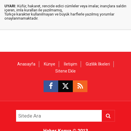
UYARI:
Küfür, hakaret, rencide edici cümleler veya imalar, inançlara saldırı
içeren, imla kuralları ile yazılmamış,
Türkçe karakter kullanılmayan ve büyük harflerle yazılmış yorumlar
onaylanmamaktadır.
Anasayfa
Künye
İletişim
Gizlilik İlkeleri
Sitene Ekle
Haber Konya
© 2013