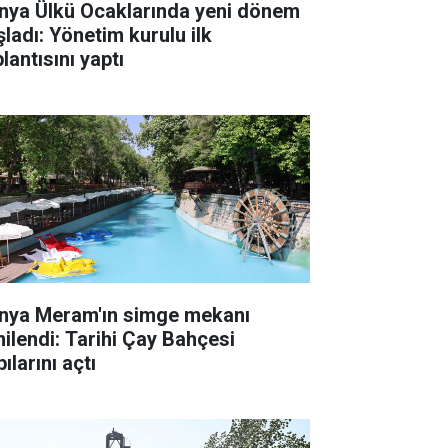
nya Ülkü Ocaklarında yeni dönem
şladı: Yönetim kurulu ilk
lantısını yaptı
nya Meram'ın simge mekanı
nilendi: Tarihi Çay Bahçesi
ılarını açtı