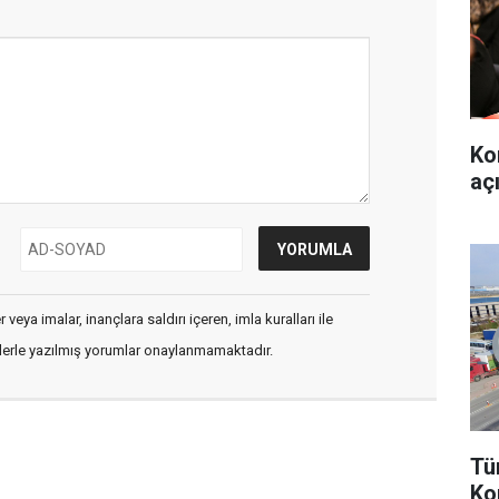
Ko
aç
veya imalar, inançlara saldırı içeren, imla kuralları ile
flerle yazılmış yorumlar onaylanmamaktadır.
Tü
Ko