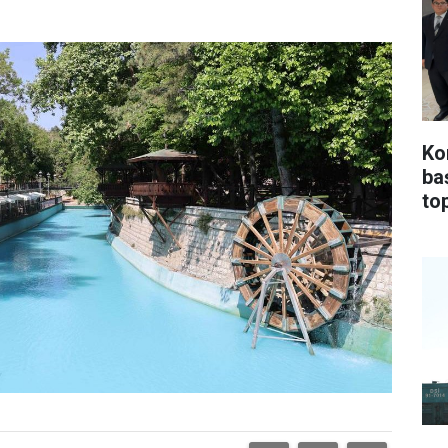
Ko
ba
top