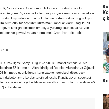
Kü
eli, Akıncılar ve Dedeler mahallelerine kazandırılacak olan
Ko
kan Akyürek, “Çevre ve toplum sağlığı için kanalizasyon şebekesi
çik
k sudan kaynaklanan çevresel etkilerin bertaraf edilmesi gerekiyor.
şim birimlerini fosseptikten kurtarmak, kanal atıklarını sağlıklı bir
 çevre kirliliğini önlemek amacıyla yürüttüğümüz kanalizasyon
nılacak ve çevreyi rahatsız etmemek üzere her türlü tedbir
NECEK
Yunak ilçesi Saray, Turgut ve Sülüklü mahallelerinde 70 bin
lerinde 56 bin metre, Altınekin ilçesi Dedeler, Akıncılar ve Oğuzeli
226 bin metre uzunluğunda kanalizasyon şebekesi döşeyecek.
pında betonarme borular tercih edilecek. Kanalizasyon şebekesi
Ko
lemesine engel teşkil edebilecek yeraltı su sızıntılarının olabileceği
TP) kullanılacak.