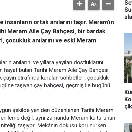
Se
Su
ula
 insanların ortak anılarını taşır. Meram'ın
ihi Meram Aile Çay Bahçesi, bir bardak
i, çocukluk anılarını ve eski Meram
arın anılarını ve yıllara yayılan dostluklarını
en hayat bulan Tarihi Meram Aile Çay Bahçesi
k çayın etrafında kurulan sohbetleri, çocukluk
bugüne taşıyan çay bahçesi, geçmiş ile bugünü
Kü
Ko
çik
uygun şekilde yeniden düzenlenen Tarihi Meram
r yenileme değil, aynı zamanda Meram kültürünün
 niteliği taşıyor. Mekânın dokusu korunurken