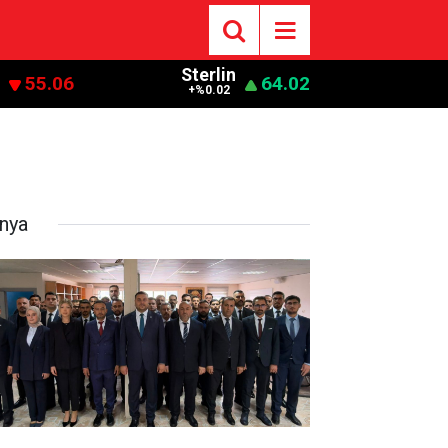
Sterlin
55.06
64.02
+%0.02
nya