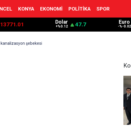
NCEL
KONYA
EKONOMI
POLITIKA
SPOR
Dolar
Euro
13771.01
47.7
+%0.12
-%-0.02
e kanalizasyon şebekesi
Ko