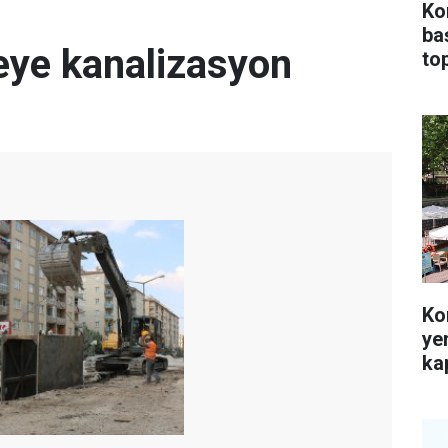
Ko
ba
leye kanalizasyon
top
Ko
ye
kap