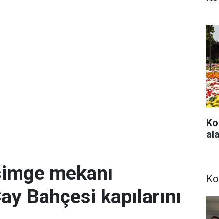
Ko
ala
simge mekanı
Ko
Çay Bahçesi kapılarını