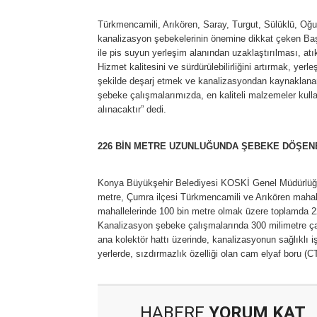
Türkmencamili, Arıkören, Saray, Turgut, Sülüklü, Oğuz
kanalizasyon şebekelerinin önemine dikkat çeken Baş
ile pis suyun yerleşim alanından uzaklaştırılması, atı
Hizmet kalitesini ve sürdürülebilirliğini artırmak, yerle
şekilde deşarj etmek ve kanalizasyondan kaynaklanan
şebeke çalışmalarımızda, en kaliteli malzemeler kulla
alınacaktır” dedi.
226 BİN METRE UZUNLUĞUNDA ŞEBEKE DÖŞE
Konya Büyükşehir Belediyesi KOSKİ Genel Müdürlüğü, 
metre, Çumra ilçesi Türkmencamili ve Arıkören mahalle
mahallelerinde 100 bin metre olmak üzere toplamda 
Kanalizasyon şebeke çalışmalarında 300 milimetre ça
ana kolektör hattı üzerinde, kanalizasyonun sağlıklı iş
yerlerde, sızdırmazlık özelliği olan cam elyaf boru (C
HABERE
YORUM KAT