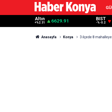
GÜ
Altın
BIST
6629.91
+%2.31
-%-0.2
Anasayfa
Konya
3 ilçede 8 mahalley