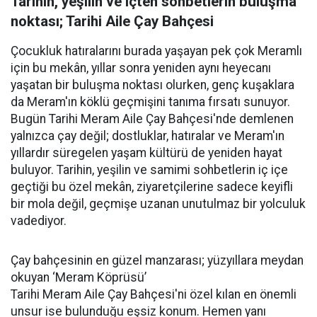
Tarihin, yeşilin ve içten sohbetlerin buluşma
noktası; Tarihi Aile Çay Bahçesi
Çocukluk hatıralarını burada yaşayan pek çok Meramlı
için bu mekân, yıllar sonra yeniden aynı heyecanı
yaşatan bir buluşma noktası olurken, genç kuşaklara
da Meram'ın köklü geçmişini tanıma fırsatı sunuyor.
Bugün Tarihi Meram Aile Çay Bahçesi'nde demlenen
yalnızca çay değil; dostluklar, hatıralar ve Meram'ın
yıllardır süregelen yaşam kültürü de yeniden hayat
buluyor. Tarihin, yeşilin ve samimi sohbetlerin iç içe
geçtiği bu özel mekân, ziyaretçilerine sadece keyifli
bir mola değil, geçmişe uzanan unutulmaz bir yolculuk
vadediyor.
Çay bahçesinin en güzel manzarası; yüzyıllara meydan
okuyan ‘Meram Köprüsü’
Tarihi Meram Aile Çay Bahçesi'ni özel kılan en önemli
unsur ise bulunduğu eşsiz konum. Hemen yanı