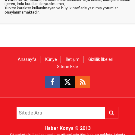
içeren, imla kuralları ile yazılmamış,
Türkçe karakter kullanılmayan ve büyük harflerle yazılmış yorumlar
onaylanmamaktadır.
Anasayfa
Künye
İletişim
Gizlilik İlkeleri
Sitene Ekle
Haber Konya
© 2013
Sitemizde kullanılan içerik ve görsellerin tüm hakları saklıdır, izinsiz