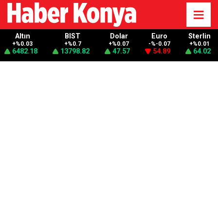
Altın
BIST
Dolar
Euro
Sterlin
+%0.03
+%0.7
+%0.07
-%-0.07
+%0.01
6482.18
13798.82
47.57
54.89
64.02