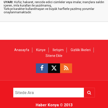
UYARI:
Küfür, hakaret, rencide edici cümleler veya imalar, inançlara saldırı
içeren, imla kuralları ile yazılmamış,
Türkçe karakter kullanılmayan ve büyük harflerle yazılmış yorumlar
onaylanmamaktadır.
Anasayfa
Künye
İletişim
Gizlilik İlkeleri
Sitene Ekle
Haber Konya
© 2013