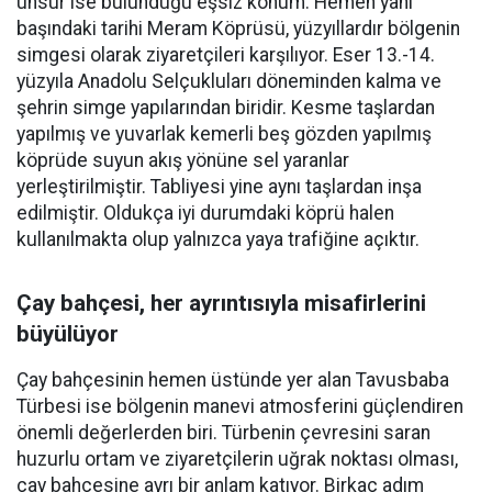
unsur ise bulunduğu eşsiz konum. Hemen yanı
başındaki tarihi Meram Köprüsü, yüzyıllardır bölgenin
simgesi olarak ziyaretçileri karşılıyor. Eser 13.-14.
yüzyıla Anadolu Selçukluları döneminden kalma ve
şehrin simge yapılarından biridir. Kesme taşlardan
yapılmış ve yuvarlak kemerli beş gözden yapılmış
köprüde suyun akış yönüne sel yaranlar
yerleştirilmiştir. Tabliyesi yine aynı taşlardan inşa
edilmiştir. Oldukça iyi durumdaki köprü halen
kullanılmakta olup yalnızca yaya trafiğine açıktır.
Çay bahçesi, her ayrıntısıyla misafirlerini
büyülüyor
Çay bahçesinin hemen üstünde yer alan Tavusbaba
Türbesi ise bölgenin manevi atmosferini güçlendiren
önemli değerlerden biri. Türbenin çevresini saran
huzurlu ortam ve ziyaretçilerin uğrak noktası olması,
çay bahçesine ayrı bir anlam katıyor. Birkaç adım