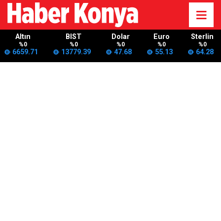
Altın
BIST
Dolar
Euro
Sterlin
%0
%0
%0
%0
%0
6659.71
13779.39
47.68
55.13
64.28