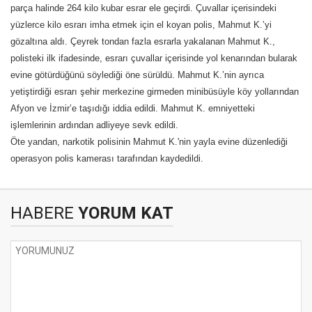
parça halinde 264 kilo kubar esrar ele geçirdi. Çuvallar içerisindeki
yüzlerce kilo esrarı imha etmek için el koyan polis, Mahmut K.’yi
gözaltına aldı. Çeyrek tondan fazla esrarla yakalanan Mahmut K.,
polisteki ilk ifadesinde, esrarı çuvallar içerisinde yol kenarından bularak
evine götürdüğünü söylediği öne sürüldü. Mahmut K.’nin ayrıca
yetiştirdiği esrarı şehir merkezine girmeden minibüsüyle köy yollarından
Afyon ve İzmir’e taşıdığı iddia edildi. Mahmut K. emniyetteki
işlemlerinin ardından adliyeye sevk edildi.
Öte yandan, narkotik polisinin Mahmut K.'nin yayla evine düzenlediği
operasyon polis kamerası tarafından kaydedildi.
HABERE
YORUM KAT