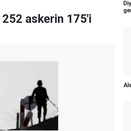
Di
ge
n 252 askerin 175'i
Ale