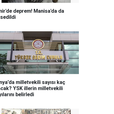
mir'de deprem! Manisa'da da
ssedildi
nya’da milletvekili sayısı kaç
K illerin milletvekili
ılarını belirledi