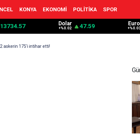
NCEL
KONYA
EKONOMI
POLITIKA
SPOR
Dolar
Eur
13734.57
47.59
+%0.02
+%0.0
2 askerin 175'i intihar etti!
Gü