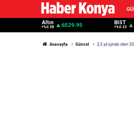
GÜ
Altın
BIST
6529.95
+%0.58
+%0.23
Anasayfa
Güncel
2,5 yıl içinde ölen 25