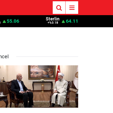
o
Sterlin
55.06
64.11
3
+%0.18
ncel