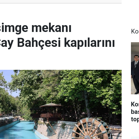
simge mekanı
Ko
Çay Bahçesi kapılarını
Ko
ba
top