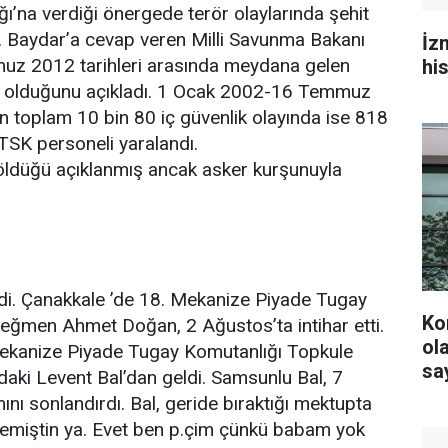
ı’na verdiği önergede terör olaylarında şehit
. Baydar’a cevap veren Milli Savunma Bakanı
İz
uz 2012 tarihleri arasında meydana gelen
hi
it olduğunu açıkladı. 1 Ocak 2002-16 Temmuz
n toplam 10 bin 80 iç güvenlik olayında ise 818
TSK personeli yaralandı.
 öldüğü açıklanmış ancak asker kurşunuyla
eldi. Çanakkale ’de 18. Mekanize Piyade Tugay
Ko
teğmen Ahmet Doğan, 2 Ağustos’ta intihar etti.
olacak? YS
. Mekanize Piyade Tugay Komutanlığı Topkule
say
ndaki Levent Bal’dan geldi. Samsunlu Bal, 7
nı sonlandırdı. Bal, geride bıraktığı mektupta
emiştin ya. Evet ben p.çim çünkü babam yok