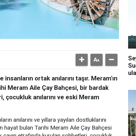
Se
Su
ula
 insanların ortak anılarını taşır. Meram'ın
ihi Meram Aile Çay Bahçesi, bir bardak
i, çocukluk anılarını ve eski Meram
arın anılarını ve yıllara yayılan dostluklarını
en hayat bulan Tarihi Meram Aile Çay Bahçesi
k çayın etrafında kurulan sohbetleri, çocukluk