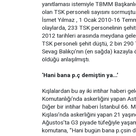
yanıtlaması istemiyle TBMM Başkanlığ
olan TSK personeli sayısını sormuştu
İsmet Yılmaz , 1 Ocak 2010-16 Temm
olaylarda, 233 TSK personelinin şeh
2012 tarihleri arasında meydana gele
TSK personeli şehit düştü, 2 bin 290 
Sevag Balıkçı’nın (en sağda) kazayla
öldüğü anlaşılmıştı.
‘Hani bana p.ç demiştin ya...’
Kışlalardan bu ay iki intihar haberi g
Komutanlığı’nda askerliğini yapan As
Diğer bir intihar haberi İstanbul 66
Kışlası’nda askerliğini yapan 21 yaşı
Ağustos’ta G3 piyade tüfeğiyle yaşamı
komutana, “Hani bugün bana p.çsin d