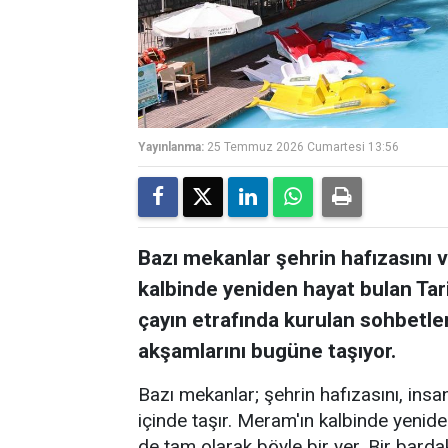
Yayınlanma:
25 Temmuz 2026 Cumartesi 13:56
Bazı mekanlar şehrin hafızasını ve
kalbinde yeniden hayat bulan Tar
çayın etrafında kurulan sohbetler
akşamlarını bugüne taşıyor.
Bazı mekanlar; şehrin hafızasını, insanl
içinde taşır. Meram'ın kalbinde yenid
de tam olarak böyle bir yer. Bir barda