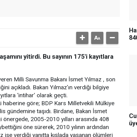
Ha
84
şamını yitirdi. Bu sayının 175'i kayıtlara
 veren Milli Savunma Bakanı İsmet Yılmaz , son
ini açıkladı. Bakan Yılmaz’ın verdiği bilgiye
lara ‘intihar’ olarak geçti.
i haberine göre; BDP Kars Milletvekili Mülkiye
lis gündemine taşıdı. Birdane, Bakan İsmet
Cu
iği önergede, 2005-2010 yılları arasında 408
üye
ybettiğini öne sürerek, 2010 yılının ardından
z ise verdiği yanıtta kışlada yaşanan ölümleri