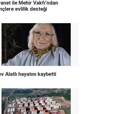
yanet ile Mehir Vakfı’ndan
nçlere evlilik desteği
v Alatlı hayatını kaybetti