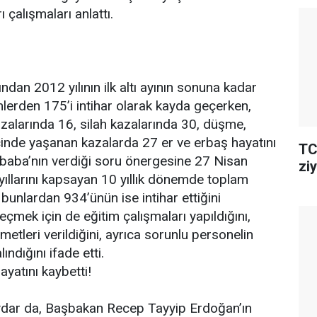
 çalışmaları anlattı.
ından 2012 yılının ilk altı ayının sonuna kadar
lerden 175’i intihar olarak kayda geçerken,
azalarında 16, silah kazalarında 30, düşme,
içinde yaşanan kazalarda 27 er ve erbaş hayatını
TC
ğbaba’nın verdiği soru önergesine 27 Nisan
ziy
yıllarını kapsayan 10 yıllık dönemde toplam
 bunlardan 934’ünün ise intihar ettiğini
eçmek için de eğitim çalışmaları yapıldığını,
metleri verildiğini, ayrıca sorunlu personelin
ındığını ifade etti.
yatını kaybetti!
aydar da, Başbakan Recep Tayyip Erdoğan’ın