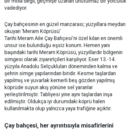
bir mola değil, geçmişe uzanan unutulmaz bir yolculuk
vadediyor.
Çay bahçesinin en güzel manzarası; yüzyıllara meydan
okuyan ‘Meram Köprüsü’
Tarihi Meram Aile Çay Bahçesi'ni özel kılan en önemli
unsur ise bulunduğu eşsiz konum. Hemen yanı
başındaki tarihi Meram Köprüsü, yüzyıllardır bölgenin
simgesi olarak ziyaretçileri karşılıyor. Eser 13.-14.
yüzyıla Anadolu Selçukluları döneminden kalma ve
şehrin simge yapılarından biridir. Kesme taşlardan
yapılmış ve yuvarlak kemerli beş gözden yapılmış
köprüde suyun akış yönüne sel yaranlar
yerleştirilmiştir. Tabliyesi yine aynı taşlardan inşa
edilmiştir. Oldukça iyi durumdaki köprü halen
kullanılmakta olup yalnızca yaya trafiğine açıktır.
Çay bahçesi, her ayrıntısıyla misafirlerini