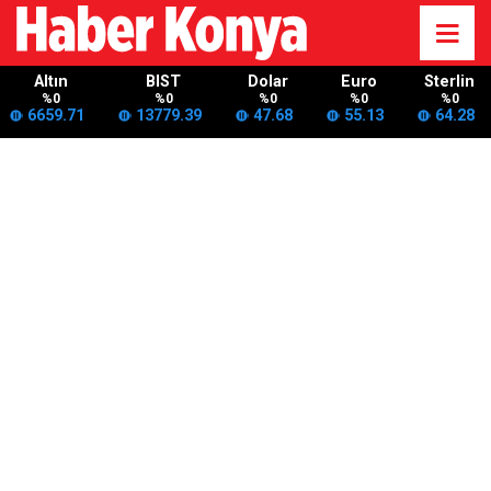
Altın
BIST
Dolar
Euro
Sterlin
%0
%0
%0
%0
%0
6659.71
13779.39
47.68
55.13
64.28