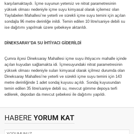
karşılamaktaydı. İçme suyunun yetersiz ve nitrat parametresinin
yüksek olması nedeniyle içme suyu kimyasal olarak içilemez olan
Yaylabelen Mahallesi’ne yeterli ve sürekli içme suyu temini için açılan
sondajla 96 metre derinliğe inildi. Temin edilen 10 litre/saniye debili su
ise dağıtımı yapılmak üzere şebekeye aktarıldı.
DİNEKSARAY’DA SU İHTİYACI GİDERİLDİ
Çumra ilçesi Dineksaray Mahallesi içme suyu ihtiyacını mahalle içinde
açılan kuyudan sağlamakta idi. İçmesuyundaki nitrat parametresinin
yüksek olması nedeniyle suları kimyasal olarak içilmez durumda olan
Dineksaray Mahallesi’ne yeterli ve sürekli içme suyu temini için 143
metre derinliğinde 1 adet sondaj kuyusu açıldı. Sondaj kuyusundan
temin edilen 35 litre/saniye debili su, mevcut gömme depoya terfi
edilerek, depodan da mevcut şebekesi ile dağıtımı yapıldı.
HABERE
YORUM KAT