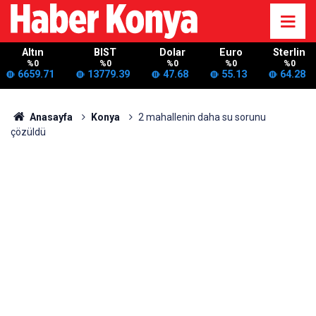
Altın
BIST
Dolar
Euro
Sterlin
%0
%0
%0
%0
%0
6659.71
13779.39
47.68
55.13
64.28
Anasayfa
Konya
2 mahallenin daha su sorunu
çözüldü