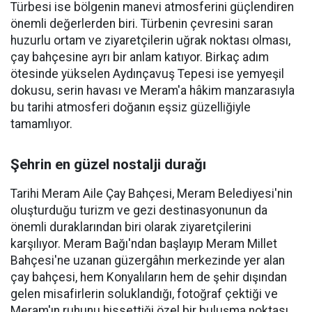
Türbesi ise bölgenin manevi atmosferini güçlendiren
önemli değerlerden biri. Türbenin çevresini saran
huzurlu ortam ve ziyaretçilerin uğrak noktası olması,
çay bahçesine ayrı bir anlam katıyor. Birkaç adım
ötesinde yükselen Aydınçavuş Tepesi ise yemyeşil
dokusu, serin havası ve Meram'a hâkim manzarasıyla
bu tarihi atmosferi doğanın eşsiz güzelliğiyle
tamamlıyor.
Şehrin en güzel nostalji durağı
Tarihi Meram Aile Çay Bahçesi, Meram Belediyesi'nin
oluşturduğu turizm ve gezi destinasyonunun da
önemli duraklarından biri olarak ziyaretçilerini
karşılıyor. Meram Bağı'ndan başlayıp Meram Millet
Bahçesi'ne uzanan güzergâhın merkezinde yer alan
çay bahçesi, hem Konyalıların hem de şehir dışından
gelen misafirlerin soluklandığı, fotoğraf çektiği ve
Meram'ın ruhunu hissettiği özel bir buluşma noktası