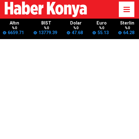
Altın
BIST
Dolar
Euro
Sterlin
%0
%0
%0
%0
%0
6659.71
13779.39
47.68
55.13
64.28