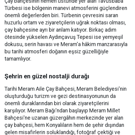
Çay bahçesinin hemen üstünde yer alan Tavusbaba
Türbesi ise bölgenin manevi atmosferini güçlendiren
önemli değerlerden biri. Türbenin çevresini saran
huzurlu ortam ve ziyaretçilerin uğrak noktası olması,
çay bahçesine ayrı bir anlam katıyor. Birkaç adım
ötesinde yükselen Aydınçavuş Tepesi ise yemyeşil
dokusu, serin havası ve Meram'a hâkim manzarasıyla
bu tarihi atmosferi doğanın eşsiz güzelliğiyle
tamamlıyor.
Şehrin en güzel nostalji durağı
Tarihi Meram Aile Çay Bahçesi, Meram Belediyesi'nin
oluşturduğu turizm ve gezi destinasyonunun da
önemli duraklarından biri olarak ziyaretçilerini
karşılıyor. Meram Bağı'ndan başlayıp Meram Millet
Bahçesi'ne uzanan güzergâhın merkezinde yer alan
çay bahçesi, hem Konyalıların hem de şehir dışından
gelen misafirlerin soluklandığı, fotoğraf çektiği ve