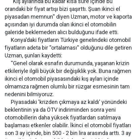
''Kış aylarında bu kadar kısa süre içinde bu
orandaki bir fiyat artışı bizi şaşırttı. Şuan ikinci el
piyasadan memnun'' diyen Uzman, motor ve kaporta
açısından iyi durumda olan ikinci el otomobilin
galeride beklemeden alıcı bulduğunu ifade etti.
Konya'daki fiyatların Türkiye genelindeki otomobil
fiyatların adeta bir ''ortalaması'' olduğunu dile getiren
Uzman, şunları kaydetti:
''Genel olarak esnafın durumunda, yaşanan krizin
etkileriyle ilgili büyük bir değişiklik yok. Buna rağmen
ikinci el otomobil piyasasındaki kış ayları içinde
olmamıza rağmen olumlu bir rüzgar esmesinin tam
nedenini bilmiyoruz.
Piyasadaki 'krizden çıkmaya az kaldı' yönündeki
beklentinin ya da ÖTV indiriminden sonra yeni
otomobillerin daha yüksek fiyatlardan satılmaya
başlaması etkenler olabilir. İkinci el otomobil fiyatları
son 3 ay içinde, bin 500 - 2 bin lira arasında arttı. 3 ay