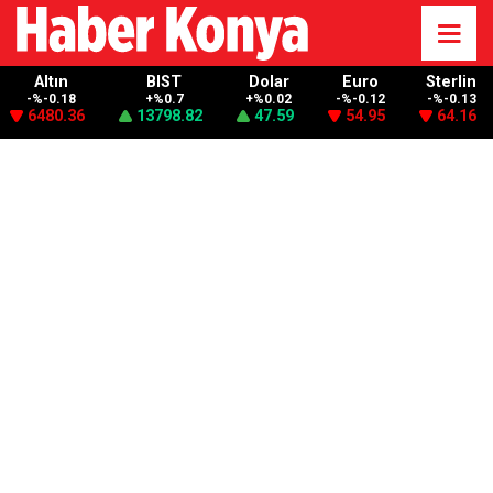
Altın
BIST
Dolar
Euro
Sterlin
-%-0.18
+%0.7
+%0.02
-%-0.12
-%-0.13
6480.36
13798.82
47.59
54.95
64.16