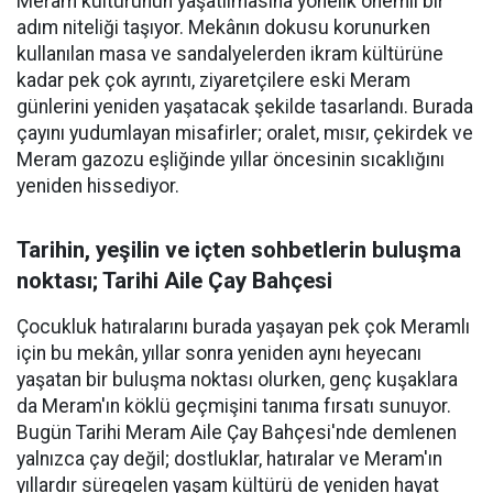
Meram kültürünün yaşatılmasına yönelik önemli bir
adım niteliği taşıyor. Mekânın dokusu korunurken
kullanılan masa ve sandalyelerden ikram kültürüne
kadar pek çok ayrıntı, ziyaretçilere eski Meram
günlerini yeniden yaşatacak şekilde tasarlandı. Burada
çayını yudumlayan misafirler; oralet, mısır, çekirdek ve
Meram gazozu eşliğinde yıllar öncesinin sıcaklığını
yeniden hissediyor.
Tarihin, yeşilin ve içten sohbetlerin buluşma
noktası; Tarihi Aile Çay Bahçesi
Çocukluk hatıralarını burada yaşayan pek çok Meramlı
için bu mekân, yıllar sonra yeniden aynı heyecanı
yaşatan bir buluşma noktası olurken, genç kuşaklara
da Meram'ın köklü geçmişini tanıma fırsatı sunuyor.
Bugün Tarihi Meram Aile Çay Bahçesi'nde demlenen
yalnızca çay değil; dostluklar, hatıralar ve Meram'ın
yıllardır süregelen yaşam kültürü de yeniden hayat