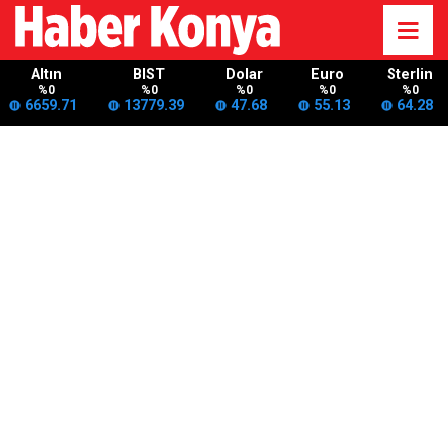
Altın
BIST
Dolar
Euro
Sterlin
%0
%0
%0
%0
%0
6659.71
13779.39
47.68
55.13
64.28