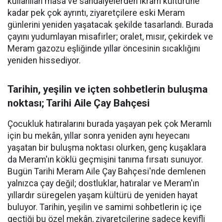
kullanılan masa ve sandalyelerden ikram kültürüne
kadar pek çok ayrıntı, ziyaretçilere eski Meram
günlerini yeniden yaşatacak şekilde tasarlandı. Burada
çayını yudumlayan misafirler; oralet, mısır, çekirdek ve
Meram gazozu eşliğinde yıllar öncesinin sıcaklığını
yeniden hissediyor.
Tarihin, yeşilin ve içten sohbetlerin buluşma
noktası; Tarihi Aile Çay Bahçesi
Çocukluk hatıralarını burada yaşayan pek çok Meramlı
için bu mekân, yıllar sonra yeniden aynı heyecanı
yaşatan bir buluşma noktası olurken, genç kuşaklara
da Meram'ın köklü geçmişini tanıma fırsatı sunuyor.
Bugün Tarihi Meram Aile Çay Bahçesi'nde demlenen
yalnızca çay değil; dostluklar, hatıralar ve Meram'ın
yıllardır süregelen yaşam kültürü de yeniden hayat
buluyor. Tarihin, yeşilin ve samimi sohbetlerin iç içe
geçtiği bu özel mekân, ziyaretçilerine sadece keyifli